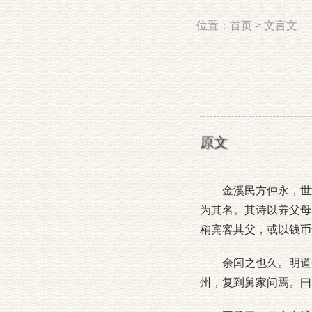
位置：
首页
>
文言文
原文
金溪民方仲永，世隶
为其名。其诗以养父母
稍宾客其父，或以钱币
余闻之也久。明道中
州，复到舅家问焉。曰