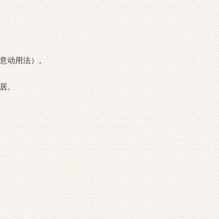
意动用法）。
居。
。