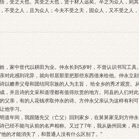
，受之天也。其受之天也，贤于材人远矣。卒之为众人，则其
，不受之人，且为众人；今夫不受之天，固众人，又不受之人，
姓，家中世代以耕田为业。仲永长到5岁时，不曾认识书写工具
亲对此感到诧异，就向邻居那里把那些东西借来给他。仲永立刻
诗以赡养父母和团结同宗族的人为主旨， 给全乡的秀才观赏。
成，并且诗的文采和道理都有值得欣赏的地方。同县的人们对此
的父亲，有的人花钱求取仲永的诗。方仲永父亲认为这样有利可
让他学习。
明道年间，我跟随先父（亡父）回到家乡，在舅舅家见到方仲永
诗已经不能与从前的名声相称。又过了7年，我从扬州回来，再
“他的才能消失了，和普通人没有什么区别了。”