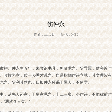
伤仲永
作者：王安石
朝代：宋代
耕。仲永生五年，未尝识书具，忽啼求之。父异焉，借旁近与
、收族为意，传一乡秀才观之。自是指物作诗立就，其文理皆有
乞之。父利其然也，日扳仲永环谒于邑人，不使学。
，从先人还家，于舅家见之，十二三矣。令作诗，不能称前时
：“泯然众人矣。“