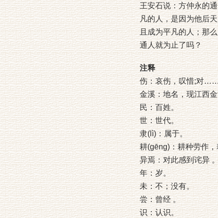
王安石说：方仲永的通
凡的人，是因为他后天
且成为平凡的人；那么
通人就为止了吗？
注释
伤：哀伤，叹惜;对…
金溪：地名，现江西金
民：百姓。
世：世代。
隶(lì)：属于。
耕(gēng)：耕种劳
异焉：对此感到诧异 
年：岁。
未：不；没有。
尝：曾经 。
识：认识。