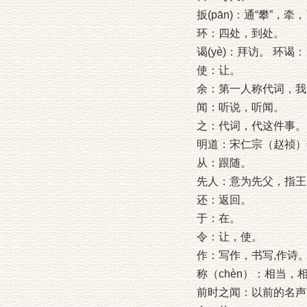
扳(pān)：通“攀”，牵
环：四处，到处。
谒(yè)：拜访。 环谒
使：让。
余：第一人称代词，我
闻：听说，听闻。
之：代词，代这件事。
明道：宋仁宗（赵祯）年
从：跟随。
先人：意为先父，指王
还：返回。
于：在。
令：让，使。
作：写作，书写,作诗
称（chèn）：相当，
前时之闻：以前的名声