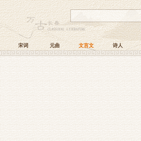
宋词
元曲
文言文
诗人