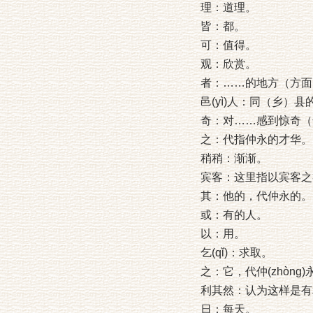
理：道理。
皆：都。
可：值得。
观：欣赏。
者：……的地方（方面
邑(yì)人：同（乡）县
奇：对……感到惊奇（
之：代指仲永的才华。
稍稍：渐渐。
宾客：这里指以宾客之
其：他的，代仲永的。
或：有的人。
以：用。
乞(qǐ)：求取。
之：它，代仲(zhòng
利其然：认为这样是有
日：每天。