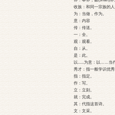
收族：和同一宗族的人
为：当做，作为。
意：内容
传：传送。
一：全。
观：观看。
自：从。
是：此。
以......为意：以…
秀才：指一般学识优秀
指：指定。
作：写。
立：立刻。
就：完成。
其：代指这首诗。
文：文采。