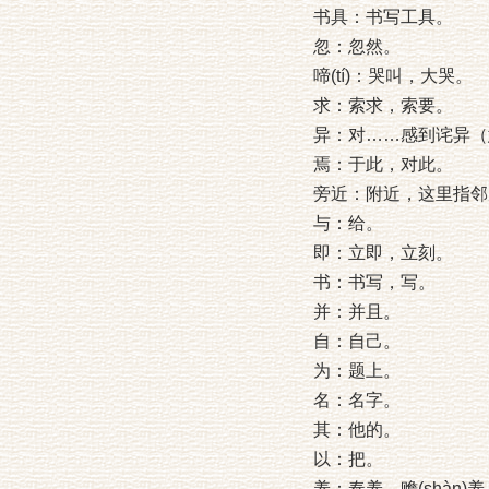
书具：书写工具。
忽：忽然。
啼(tí)：哭叫，大哭。
求：索求，索要。
异：对……感到诧异（
焉：于此，对此。
旁近：附近，这里指邻
与：给。
即：立即，立刻。
书：书写，写。
并：并且。
自：自己。
为：题上。
名：名字。
其：他的。
以：把。
养：奉养，赡(shàn)养