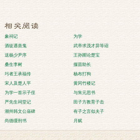
象祠记
为学
酒徒遇啬鬼
武帝求茂才异等诏
送杨少尹序
王孙圉论楚宝
桑生李树
揠苗助长
圬者王承福传
杨布打狗
宋人及楚人平
黄冈竹楼记
为学一首示子侄
与朱元思书
严先生祠堂记
田子方教育子击
潮州韩文公庙碑
有子之言似夫子
尚德缓刑书
月赋