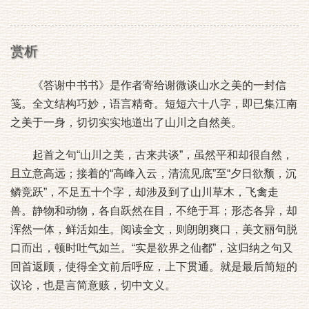
赏析
《答谢中书书》是作者寄给谢微谈山水之美的一封信
笺。全文结构巧妙，语言精奇。短短六十八字，即已集江南
之美于一身，切切实实地道出了山川之自然美。
起首之句“山川之美，古来共谈”，虽然平和却很自然，
且立意高远；接着的“高峰入云，清流见底”至“夕日欲颓，沉
鳞竞跃”，不足五十个字，却涉及到了山川草木，飞禽走
兽。静物和动物，各自跃然在目，不绝于耳；形态各异，却
浑然一体，鲜活如生。阅读全文，则朗朗爽口，美文丽句脱
口而出，顿时吐气如兰。“实是欲界之仙都”，这归纳之句又
回首返顾，使得全文前后呼应，上下贯通。就是最后简短的
议论，也是言简意赅，切中文义。