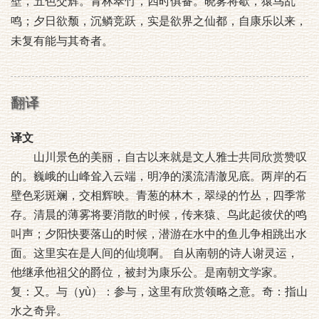
壁，五色交辉。青林翠竹，四时俱备。晓雾将歇，猿鸟乱
鸣；夕日欲颓，沉鳞竞跃，实是欲界之仙都，自康乐以来，
未复有能与其奇者。
翻译
译文
山川景色的美丽，自古以来就是文人雅士共同欣赏赞叹
的。巍峨的山峰耸入云端，明净的溪流清澈见底。两岸的石
壁色彩斑斓，交相辉映。青葱的林木，翠绿的竹丛，四季常
存。清晨的薄雾将要消散的时候，传来猿、鸟此起彼伏的鸣
叫声；夕阳快要落山的时候，潜游在水中的鱼儿争相跳出水
面。这里实在是人间的仙境啊。 自从南朝的诗人谢灵运，
他继承他祖父的爵位，被封为康乐公。是南朝文学家。
复：又。与（yù）：参与，这里有欣赏领略之意。奇：指山
水之奇异。