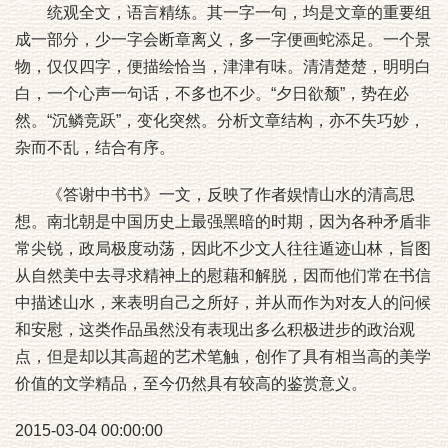
统观全文，语言精练。其一字一句，均是文章的重要组
成一部分，少一字会断章离义，多一字便画蛇添足。一个景
物，仅仅四字，便描绘恰当，津津有味。清清楚楚，明明白
白，一个心声一句话，不多也不少。“夕日欲颓”，势在必
然。“沉鳞竞跃”，变化突然。分析文章结构，亦不失巧妙，
杂而不乱，结合有序。
《答谢中书书》一文，反映了作者娱情山水的清高思
想。南北朝是中国历史上最强黑暗的时期，因为各种矛盾非
常尖锐，政局极度动荡，因此不少文人往往遁迹山林，旨图
从自然美中去寻求精神上的慰藉和解脱，因而他们常在书信
中描述山水，来表明自己之所好，并从而作为对友人的问候
和安慰，这类作品虽然没有表现出多么积极进步的政治观
点，但是却以其高超的艺术笔触，创作了具有相当高的美学
价值的文学精品，至今仍然具有较高的鉴赏意义。
2015-03-04 00:00:00