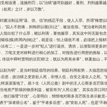
们竞相追逐，滥施刑罚，以“治狱”越苛刻越好，量刑、判刑越重越
（处死）之计，岁以万数”。
法制运用“逼、供、信”的残忍手段，使人入罪。所谓“棰楚(以
，“囚人不胜痛，则饰辞以视(示)之”，被迫造假。“吏治者利其
人指出犯了什么罪，晓以利害，要他服罪，其实这中间无疑包含着
锻练(炼)而周内(纳)之”，就是说：怕上级批不准，必须把上报
办法有二：一是进一步对“犯人”进行逼供、诱供，以便取得更多的“
子、刀笔文吏对材料进行精心的加工，对报告进行周密的推敲，以
陶，传说中舜时贤明的法官)听之，犹以为死有余辜”，铁案如山，
以刻为明”，是当时朝廷倡导的结果。朝廷利用权势，大搞思想
多后患，故治狱之吏皆欲人死，非憎人也，自安之道在人之死。”
这样滚滚落地了。易卜生《人民公敌》剧中的主人公斯多克芒医
当地资产阶级的物质利益，被宣布为“人民公敌”。其实在异口同声
，他们振臂“讨伐”，心里明白，悄悄地对斯多克芒医生表示歉意
，诱于“深者获公名”，鉴于“平者多后患”，故“皆欲人死”，也是“不