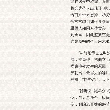
能在诸侯中称霸；近世
将会为圣人出现开创机
给百姓带来恩泽，功劳
帝常常想到如何具备最
重贤人如同对待贵宾一
到全国，因此监狱空无
这是贤明的圣人用来显
“从前昭帝去世时没
属，推举他，把他立为
祸患事变发生的原因，
汉朝君主最得力的辅臣
样祖庙才得安定，天下
“我听说《春秋》很
位，与天意符合，应该
令，解除老百姓的疾苦