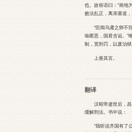
也。故俗语曰：“画地
败法乱正，离亲塞道，
“臣闻乌鸢之卵不毁
瑜匿恶，国君含诟。”
制，宽刑罚，以废治狱
上善其言。
翻译
汉昭帝逝世后，昌邑
缓解刑法。书中说：
“我听说齐国有了公