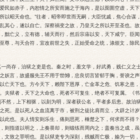
爱民如赤子，内恕情之所安而施之于海内，是以囹圄空虚，天下
所以昭天命也。“往者，昭帝即世而无嗣，大臣忧戚，焦心合谋
乱其心，遂以自亡。深察祸变之故，乃皇天之所以开至圣也。故
，黜亡义，立有德，辅天而行，然后宗庙以安，天下咸宁。臣闻
至尊，与天合符，宜改前世之失，正始受命之统，涤烦文，除民
一尚存，治狱之吏是也。秦之时，羞文学，好武勇，贱仁义之士
之妖言，故盛服先王不用于世⒅，忠良切言皆郁于胸，誉谀之声
以亡天下也。方今天下，赖陛下恩厚，亡金革之危、饥寒之患，
。夫狱者，天下之大命也，死者不可复生，绝者不可复属。《书
则不然，上下相驱，以刻为明，深者获公名，平者多后患。故治
之死。是以死人之血流离于市，被刑之徒比肩而立，大辟之计岁
以此也。夫人情安则乐生，痛则思死，棰楚之下，何求而不得？
，则指道以明之，上奏畏却，则锻练而周内之；盖奏当之成，虽
，文致之罪明也。是以狱吏专为深刻，残贼而亡极，媮为一切，