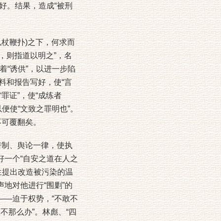
好。结果，造成“被刑
杖鞭扑)之下，何求而
然，则指道以明之”，名
“诱供”，以进一步陷
材料和报告写好，使“言
罪证”，使“成练者
便使“文致之罪明也”。
不可覆翻矣。
箝制、舆论一律，使执
好一个“自安之道在人之
生提出改造被污染的温
地对他进行“围剿”的
——迫于权势，“不敢不
敢不那么办”。林彪、“四