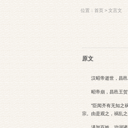
位置：
首页
>
文言文
原文
汉昭帝逝世，昌邑王
昭帝崩，昌邑王贺废
“臣闻齐有无知之祸
宗。由是观之，祸乱之
泽加百姓，功润诸侯