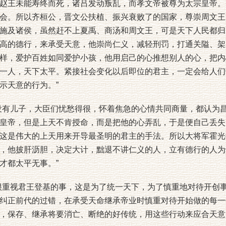
赵王未能寿终而死，诸吕发动叛乱，而孝文帝被尊为太宗皇帝。
会。所以齐桓公，晋文公扶植、振兴衰败了的国家，尊崇周文王
施及诸侯，虽然赶不上夏禹、商汤和周文王，可是天下人民都归
高的德行，来承受天意，他崇尚仁义，减轻刑罚，打通关隘、架
样，爱护百姓如同爱护小孩，他用启己的心推想别人的心，把内
一人，天下太平。紧接社会变化以后即位的君主，一定会给人们
示天意的行为。”
有儿子，大臣们忧愁得很，怀着焦急的心情共同商量，都认为昌
皇帝，但是上天不肯授命，而是把他的心弄乱，于是便自己丢失
这是伟大的上天用来开导最圣明的君主的手法。所以大将军霍光
，他披肝沥胆，决定大计，黜退不讲仁义的人，立有德行的人为
才都太平无事。”
重视君王登基的事，这是为了统一天下，为了慎重地对待开创
纠正前代的过错，在承受天命继承帝业时慎重对待开始做的每一
，保存、继承将要消亡、断绝的好传统，用这些行动来应合天意