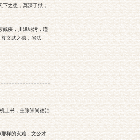
天下之患，莫深于狱；
薮臧疾，川泽纳污，瑾
，尊文武之德，省法
机上书，主张崇尚德治
那样的灾难，文公才