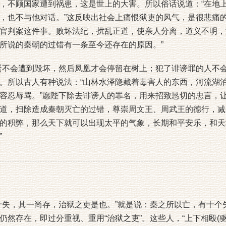
，不顾国家遭到祸患，这是世上的大害。所以俗话说道：“在地
，也不与他对话。”这反映出社会上痛恨狱吏的风气，是很悲痛
官判案这件事。败坏法纪，扰乱正道，使亲人分离，道义不明，
所说的秦朝的过错有一条至今还存在的原因。”
不会遭到毁坏，然后凤凰才会停留在树上；犯了诽谤罪的人不会
。所以古人有种说法：“山林水泽隐藏着毒害人的东西，河流湖
容忍辱骂。”愿陛下除去诽谤人的罪名，用来招致恳切的忠言，
道，扫除造成秦朝灭亡的过错，尊崇周文王、周武王的德行，减
的积弊，那么天下就可以出现太平的气象，长期和平安乐，和天
”
失，其一尚存，治狱之吏是也。”就是说：秦之所以亡，有十个
然存在，即过分重视、重用“治狱之吏”。这些人，“上下相殴(驱