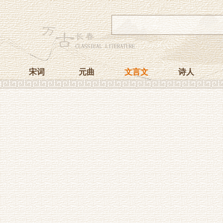
宋词
元曲
文言文
诗人