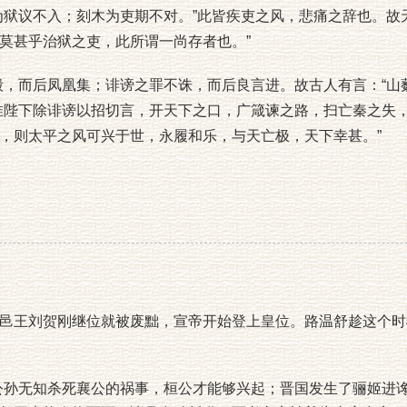
为狱议不入；刻木为吏期不对。”此皆疾吏之风，悲痛之辞也。故
莫甚乎治狱之吏，此所谓一尚存者也。”
，而后凤凰集；诽谤之罪不诛，而后良言进。故古人有言：“山
唯陛下除诽谤以招切言，开天下之口，广箴谏之路，扫亡秦之失
，则太平之风可兴于世，永履和乐，与天亡极，天下幸甚。”
王刘贺刚继位就被废黜，宣帝开始登上皇位。路温舒趁这个时
孙无知杀死襄公的祸事，桓公才能够兴起；晋国发生了骊姬进谗