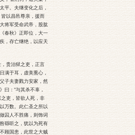
太平。夫继变化之后，
，皆以昌邑尊亲，援而
大将军受命武帝，股肱
《春秋》正即位，大一
疾，存亡继绝，以应天
，贵治狱之吏，正言
日满于耳，虚美熏心，
父子夫妻戮力安家，然
》曰：“与其杀不辜，
狱之吏，皆欲人死，非
以万数。此仁圣之所以
做囚人不胜痛，则饰词
咎繇听之，犹以为死有
不顾国患，此世之大贼