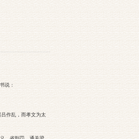
书说：
吕作乱，而孝文为太
义，省刑罚，通关梁，