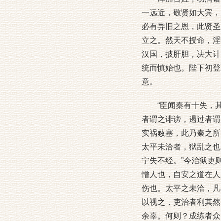
一远近，敬贤如大宾，
必有异旧之恩，此贤圣
立之。然天不授命，淫
汉国，披肝胆，决大计
统而慎始也。陛下初登
意。
“臣闻秦有十失，其
者谓之诽谤，遏过者谓
实祸蔽塞，此乃秦之所
太平未洽者，狱乱之也
宁失不经。”今治狱吏
憎人也，自安之道在人
伤也。太平之未洽，凡
以视之，吏治者利其然
余辜。何则？成练者众