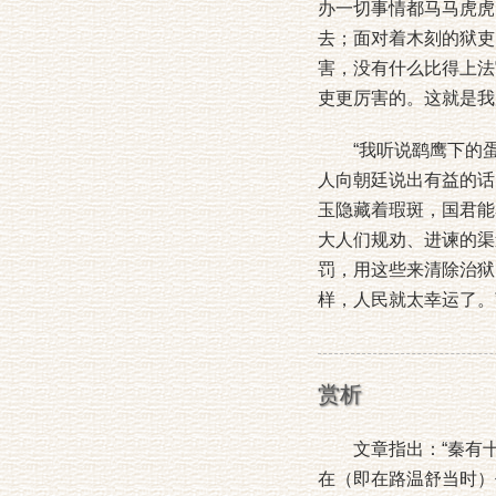
办一切事情都马马虎虎
去；面对着木刻的狱吏
害，没有什么比得上法
吏更厉害的。这就是我
“我听说鹞鹰下的蛋
人向朝廷说出有益的话
玉隐藏着瑕斑，国君能
大人们规劝、进谏的渠
罚，用这些来清除治狱
样，人民就太幸运了。
赏析
文章指出：“秦有十
在（即在路温舒当时）仍