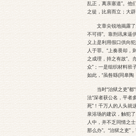
乱正，离亲塞道”。他
之徒，比肩而立；大辟
文章尖锐地揭露了封建
不可得”。靠刑讯来逼供
义上是利用假口供向犯
人于罪。“上奏畏却，则
之成理，持之有故”。
众”；一是组织材料班
如此，“虽咎繇(同皋
当时“治狱之吏”都“
法“深者获公名，平者
死”！千万人的人头就
泉浴场的建议，触犯了
人中，并不乏同情之士
那么办”。“治狱之吏”