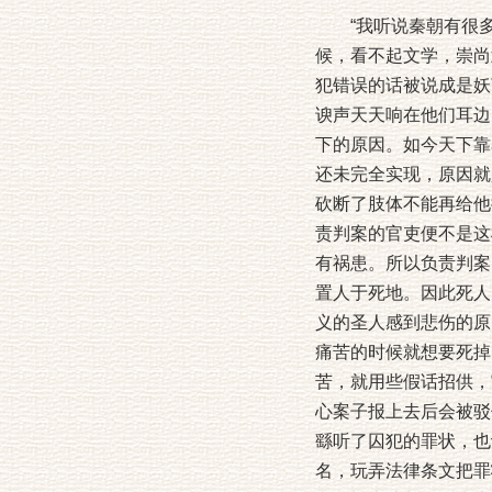
“我听说秦朝有很多
候，看不起文学，崇尚
犯错误的话被说成是妖
谀声天天响在他们耳边
下的原因。如今天下靠
还未完全实现，原因就
砍断了肢体不能再给他
责判案的官吏便不是这
有祸患。所以负责判案
置人于死地。因此死人
义的圣人感到悲伤的原
痛苦的时候就想要死掉
苦，就用些假话招供，
心案子报上去后会被驳
繇听了囚犯的罪状，也
名，玩弄法律条文把罪