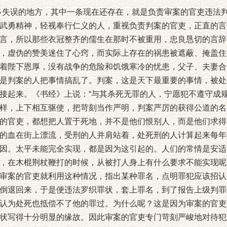
失误的地方，其中一条现在还存在，就是负责审案的官吏违法
武勇精神，轻视奉行仁义的人，重视负责判案的官吏，正直的言
言，所以那些衣冠整齐的儒生在那时不被重用，忠良恳切的言辞
，虚伪的赞美迷住了心窍，而实际上存在的祸患被遮蔽、掩盖住
着陛下恩厚，没有战争的危险和饥饿寒冷的忧患，父子、夫妻合
是判案的人把事情搞乱了。判案，这是天下最重要的事情，被处
接起来。《书经》上说：“与其杀死无罪的人，宁愿犯不遵守成规
样，上下相互驱使，把苛刻当作严明，判案严厉的获得公道的名
的官吏，都想把人置于死地，并不是他们恨别人，而是他们求得
的血在街上漂流，受刑的人并肩站着，处死刑的人计算起来每年
因。太平未能完全实现，都是因为这引起的。人们的常情是安适
，在木棍荆杖鞭打的时候，从被打人身上有什么要求不能实现呢
审案的官吏就利用这种情况，指出某种罪名，点明罪犯应该招认
倒退回来，于是便违法罗织罪状，套上罪名，到了报告上级判罪
认为处死也抵偿不了他的罪过。为什么呢？这是因为审案的官吏
状写得十分明显的缘故。因此审案的官吏专门苛刻严峻地对待犯