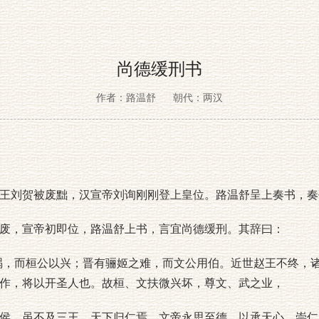
尚德缓刑书
作者：路温舒
朝代：两汉
刘贺被废黜，汉宣帝刘询刚刚登上皇位。路温舒呈上奏书，奏
，宣帝初即位，路温舒上书，言宜尚德缓刑。其辞曰：
，而桓公以兴；晋有骊姬之难，而文公用伯。近世赵王不终，诸
作，将以开圣人也。故桓、文扶微兴坏，尊文、武之业，
，虽不及三王，天下归仁焉。文帝永思至德，以承天心，崇仁