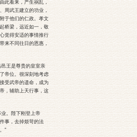
由此看来，产生祸乱，
、周武王建立的功业，
附于他们的仁政。孝文
起桥梁，远近如一，敬
心觉得安适的事情推行
带来不同往日的恩惠，
邑王是尊贵的皇室亲
了帝位。很深刻地考虑
接受武帝的遗命，成为
帝，辅助上天行事，这
事业。陛下刚登上帝
件事，去掉烦苛的法
。”