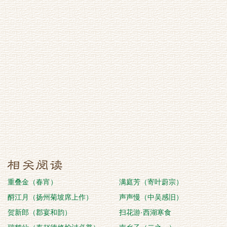
重叠金（春宵）
满庭芳（寄叶蔚宗）
酹江月（扬州菊坡席上作）
声声慢（中吴感旧）
贺新郎（郡宴和韵）
扫花游·西湖寒食