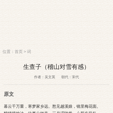
位置：
首页
>
词
生查子（稽山对雪有感）
作者：吴文英
朝代：宋代
原文
暮云千万重，寒梦家乡远。愁见越溪娘，镜里梅花面。