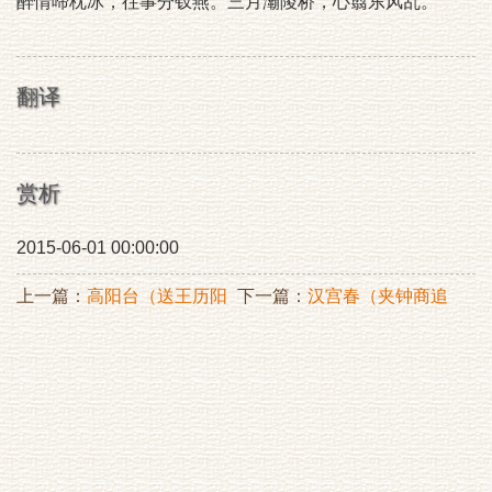
醉情啼枕冰，往事分钗燕。三月灞陵桥，心翦东风乱。
翻译
赏析
2015-06-01 00:00:00
上一篇：
高阳台（送王历阳
下一篇：
汉宫春（夹钟商追
以右曹赴阙）
和尹梅津赋俞园牡丹）