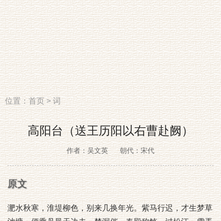
位置：
首页
>
词
高阳台（送王历阳以右曹赴阙）
作者：吴文英
朝代：宋代
原文
淝水秋寒，淮堤柳色，别来几换年光。紫马行迟，才生梦草