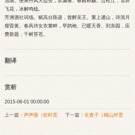
池塘。便乘丹凤天边去，禁漏催、春殿称觞。过松江，雪弄
飞花，冰解鸣榼。
芳洲酒社词场。赋高台陈迹，曾醉吴王。重上逋山，诗清月
瘦昏黄。春风侍女衣篝畔，早鹊袍、已暖天香。到东园，应
费新题，千树苔苍。
翻译
赏析
2015-06-01 00:00:00
上一篇：
声声慢（饮时贵
下一篇：
生查子（稽山对雪
家，即席三姬求词）
有感）