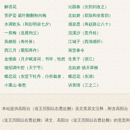
解语花
沁园春（次韵刘改之）
菩萨蛮·庭叶翻翻秋向晚
念奴娇（双陆和坐客韵）
水调歌头（和彭明叔七夕）
感皇恩（寿赵路公八十）
一剪梅（送晁驹父）
浣溪沙（赏丹桂）
凤栖梧（寿外舅）
江城子（西湖感怀）
西江月（重阳再作）
画堂春令
金缕曲（月夕赋道词，书毕，怆然
生查子（浙江）
有感，再赋此）
徵招调中腔（天宁节）
念奴娇·插天翠柳
蝶恋花（东堂下牡丹，仆所栽者，
蝶恋花（东湖）
清明后见花）
小重山·春愁
诉衷情（三之二）
本站提供高阳台（送王历阳以右曹赴阙）吴文英原文注释，附含高阳台
（送王历阳以右曹赴阙）译文、高阳台（送王历阳以右曹赴阙）的意思和