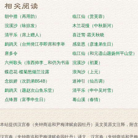
朝中措（再用韵）
临江仙（赏芙蓉）
浣溪沙（咏掠发）
木兰花慢（中秋新河）
清平乐（席上赠人）
喜迁莺·霜天秋晓
鹧鸪天（台州倚江亭即席和李举
感皇恩（彦逢弟生日）
之，时曹功显、贺
唐多令
临江仙（和元遗山题扬州平山堂）
六州歌头（淮西帅李＿和仍为书庙
浣溪沙（初夏）
额）
蝶恋花·槛菊愁烟兰泣露
浪淘沙（上元）
念奴娇（次韵弟B54B）
迷神引（仙吕调）
鹧鸪天（题赵次山鱼乐堂）
清平乐（申中吴对雪）
点绛唇（富季申生日）
蓦山溪（春情）
本站提供汉宫春（夹钟商追和尹梅津赋俞园牡丹）吴文英原文注释，附含
汉宫春（夹钟商追和尹梅津赋俞园牡丹）译文、汉宫春（夹钟商追和尹梅