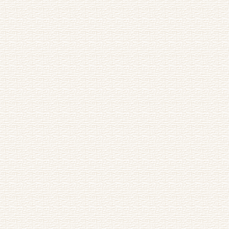
有感）
雨）