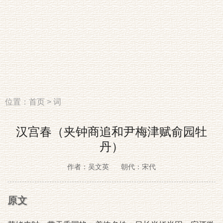
位置：
首页
>
词
汉宫春（夹钟商追和尹梅津赋俞园牡
丹）
作者：吴文英
朝代：宋代
原文