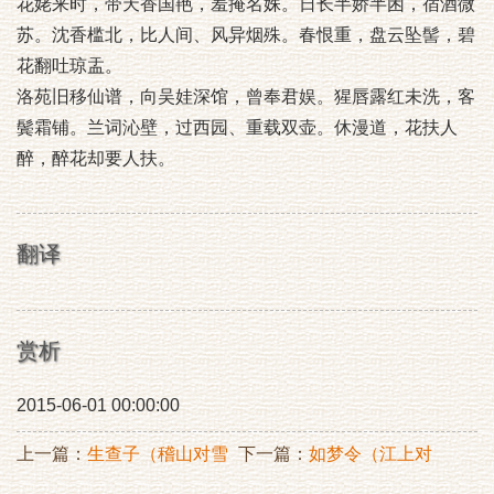
花姥来时，带天香国艳，羞掩名姝。日长半娇半困，宿酒微
苏。沈香槛北，比人间、风异烟殊。春恨重，盘云坠髻，碧
花翻吐琼盂。
洛苑旧移仙谱，向吴娃深馆，曾奉君娱。猩唇露红未洗，客
鬓霜铺。兰词沁壁，过西园、重载双壶。休漫道，花扶人
醉，醉花却要人扶。
翻译
赏析
2015-06-01 00:00:00
上一篇：
生查子（稽山对雪
下一篇：
如梦令（江上对