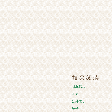
旧五代史
元史
公孙龙子
吴子