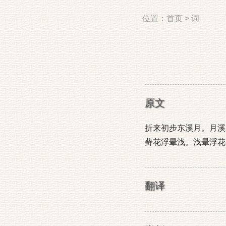
位置：
首页
>
词
原文
折来初步东溪月。月溪
藓花浮晕浅。浅晕浮花
翻译