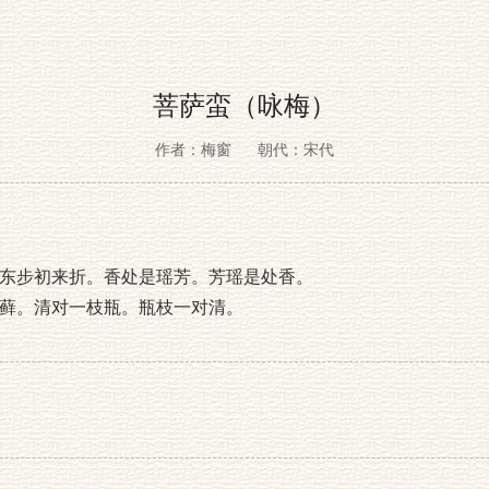
菩萨蛮（咏梅）
作者：梅窗
朝代：宋代
东步初来折。香处是瑶芳。芳瑶是处香。
藓。清对一枝瓶。瓶枝一对清。