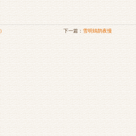
）
下一篇：
雪明鳷鹊夜慢