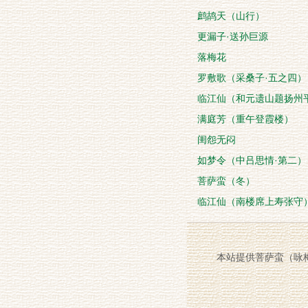
鹧鸪天（山行）
更漏子·送孙巨源
落梅花
罗敷歌（采桑子·五之四）
临江仙（和元遗山题扬州
满庭芳（重午登霞楼）
闺怨无闷
如梦令（中吕思情·第二）
菩萨蛮（冬）
临江仙（南楼席上寿张守
本站提供菩萨蛮（咏