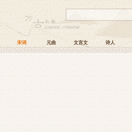
宋词
元曲
文言文
诗人