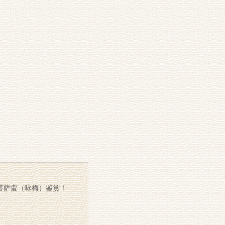
菩萨蛮（咏梅）鉴赏！