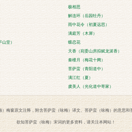
极相思
解连环（岳园牡丹）
雨中花令（初夏远思）
满庭芳（木犀）
平山堂）
蝶恋花
天香（宛委山房拟赋龙涎香）
秦楼月（梅花十阕）
菩萨蛮（青阳道中）
满江红（夏）
）
虞美人（光化道中寄家）
梅）梅窗原文注释，附含菩萨蛮（咏梅）译文、菩萨蛮（咏梅）的意思和
欲知菩萨蛮（咏梅）宋词的更多资料，请关注本网站！