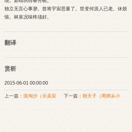
绕。新晴绣得春分晓。
独立无言心事渺。曾将宇宙思量了。世变何涯人已老。休烦
恼。林泉况味终须好。
翻译
赏析
2015-06-01 00:00:00
上一篇：
浪淘沙（示吴应
下一篇：
朝天子（周师从小
奎）
阁）