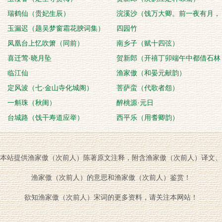
瑞鹤仙（贵妃生辰）
浣溪沙（饯万大卿。前一夜有月，
玉漏迟（题吴梦窗霜花腴词集）
此日不得用乐作
四园竹
凤凰台上忆吹箫（同前）
南乡子（赋十四弦）
喜迁莺·晓月坠
贺新郎（开禧丁卯端午中都借石林
临江仙
韵）
渔家傲（和晏元献韵）
定风波（七·金山寺化城阁）
菩萨蛮（代歌者怨）
一斛珠（秋闺）
醉桃源·元日
台城路（饯干寿道应举）
西平乐（用耆卿韵）
本站提供渔家傲（次前人）陈著原文注释，附含渔家傲（次前人）译文、
渔家傲（次前人）的意思和渔家傲（次前人）鉴赏！
欲知渔家傲（次前人）宋词的更多资料，请关注本网站！