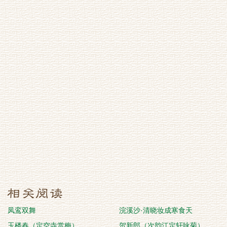
凤鸾双舞
浣溪沙·清晓妆成寒食天
玉楼春（定空寺赏梅）
贺新郎（次韵江定轩咏菊）