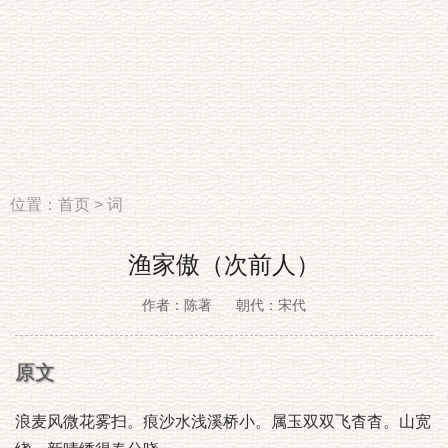
位置：
首页
>
词
渔家傲（次前人）
作者：陈著
朝代：宋代
原文
浪麦风微花雾扫。痕沙水浅溪桥小。属玉双双飞杳杳。山宽