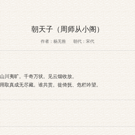
朝天子（周师从小阁）
作者：杨无咎
朝代：宋代
山川夷旷。千奇万状。见云烟收放。
用取真成无尽藏。谁共赏。徙倚抚、危栏吟望。