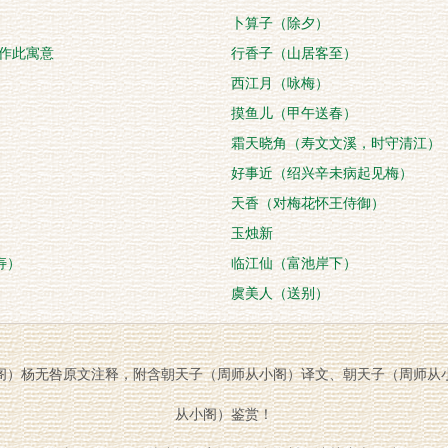
卜算子（除夕）
归作此寓意
行香子（山居客至）
西江月（咏梅）
摸鱼儿（甲午送春）
霜天晓角（寿文文溪，时守清江）
好事近（绍兴辛未病起见梅）
天香（对梅花怀王侍御）
玉烛新
寿）
临江仙（富池岸下）
虞美人（送别）
阁）杨无咎原文注释，附含朝天子（周师从小阁）译文、朝天子（周师从
从小阁）鉴赏！