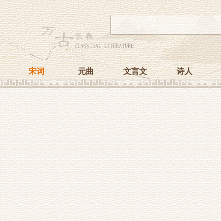
宋词
元曲
文言文
诗人