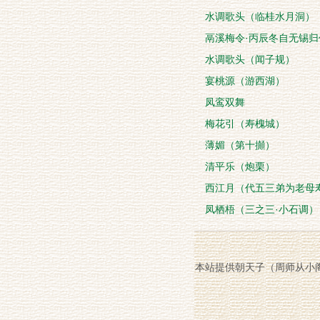
水调歌头（临桂水月洞）
鬲溪梅令·丙辰冬自无锡
水调歌头（闻子规）
宴桃源（游西湖）
凤鸾双舞
梅花引（寿槐城）
薄媚（第十攧）
清平乐（炮栗）
西江月（代五三弟为老母
凤栖梧（三之三·小石调）
本站提供朝天子（周师从小