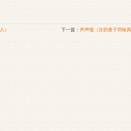
人）
下一篇：
声声慢（次韵黄子羽咏