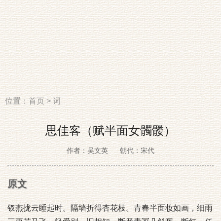
位置：
首页
>
词
思佳客（赋半面女髑髅）
作者：吴文英
朝代：宋代
原文
钗燕拢云睡起时。隔墙折得杏花枝。青春半面妆如画，细雨