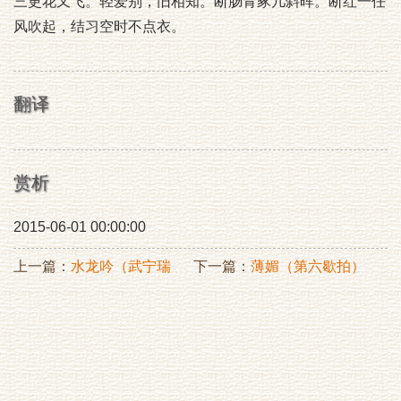
三更花又飞。轻爱别，旧相知。断肠青冢几斜晖。断红一任
风吹起，结习空时不点衣。
翻译
赏析
2015-06-01 00:00:00
上一篇：
水龙吟（武宁瑞
下一篇：
薄媚（第六歇拍）
莲）