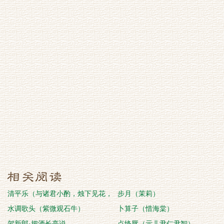
清平乐（与诸君小酌，烛下见花，
步月（茉莉）
戏作一首）
水调歌头（紫微观石牛）
卜算子（惜海棠）
贺新郎·把酒长亭说
点绛唇（示儿尹仁尹智）