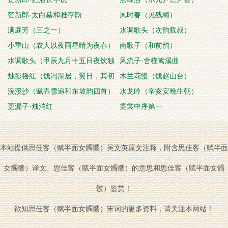
贺新郎·太白墓和雅存韵
凤时春（见残梅）
满庭芳（三之一）
水调歌头（次韵载叔）
小重山（农人以夜雨昼晴为夜春）
南歌子（和前韵）
水调歌头（甲辰九月十五日夜饮独
风流子·舍槿篱溪曲
乐见山台坐中
烛影摇红（饯冯深居，翼日，其初
木兰花慢（饯赵山台）
度）
浣溪沙（赋春雪追和东坡韵四首）
水龙吟（辛亥安晚生朝）
更漏子·烛消红
霓裳中序第一
本站提供思佳客（赋半面女髑髅）吴文英原文注释，附含思佳客（赋半面
女髑髅）译文、思佳客（赋半面女髑髅）的意思和思佳客（赋半面女髑
髅）鉴赏！
欲知思佳客（赋半面女髑髅）宋词的更多资料，请关注本网站！