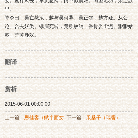
委。鸾存凤去，辜负恩怜，情不似虞姬。尚望论功，荣还故
里。
降令曰，吴亡赦汝，越与吴何异。吴正怨，越方疑。从公
论、合去妖类。蛾眉宛转，竟殒鲛绡，香骨委尘泥。渺渺姑
苏，荒芜鹿戏。
翻译
赏析
2015-06-01 00:00:00
上一篇：
思佳客（赋半面女
下一篇：
采桑子（瑞香）
髑髅）