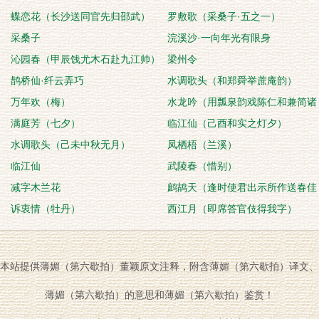
蝶恋花（长沙送同官先归邵武）
罗敷歌（采桑子·五之一）
采桑子
浣溪沙·一向年光有限身
沁园春（甲辰饯尤木石赴九江帅）
梁州令
鹊桥仙·纤云弄巧
水调歌头（和郑舜举蔗庵韵）
万年欢（梅）
水龙吟（用瓢泉韵戏陈仁和兼简诸
满庭芳（七夕）
葛元亮，且督和
临江仙（己酉和实之灯夕）
水调歌头（己未中秋无月）
凤栖梧（兰溪）
临江仙
武陵春（惜别）
减字木兰花
鹧鸪天（逢时使君出示所作送春佳
诉衷情（牡丹）
词，引楚襄事，因
西江月（即席答官伎得我字）
本站提供薄媚（第六歇拍）董颖原文注释，附含薄媚（第六歇拍）译文、
薄媚（第六歇拍）的意思和薄媚（第六歇拍）鉴赏！