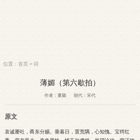
位置：
首页
>
词
薄媚（第六歇拍）
作者：董颖
朝代：宋代
原文
哀诚屡吐，甬东分赐。垂暮日，置荒隅，心知愧。宝锷红