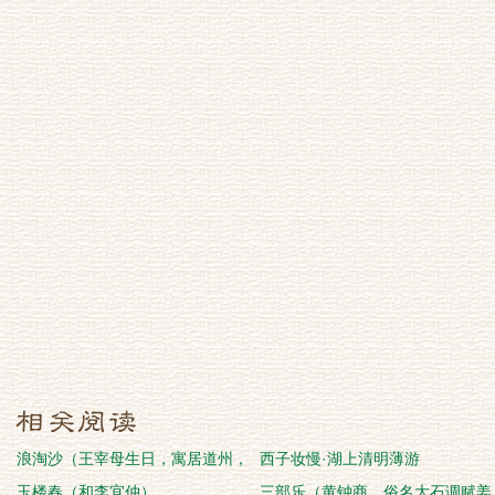
浪淘沙（王宰母生日，寓居道州，
西子妆慢·湖上清明薄游
勉其来富州）
玉楼春（和李宜仲）
三部乐（黄钟商，俗名大石调赋姜