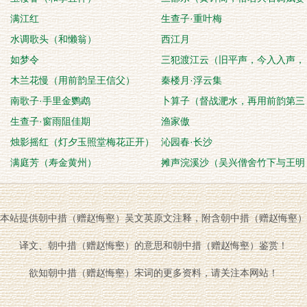
满江红
石帚渔隐）
生查子·重叶梅
水调歌头（和懒翁）
西江月
如梦令
三犯渡江云（旧平声，今入入声，
木兰花慢（用前韵呈王信父）
为竹友谢少保寿）
秦楼月·浮云集
南歌子·手里金鹦鹉
卜算子（督战淝水，再用前韵第三
生查子·窗雨阻佳期
首示青草堂）
渔家傲
烛影摇红（灯夕玉照堂梅花正开）
沁园春·长沙
满庭芳（寿金黄州）
摊声浣溪沙（吴兴僧舍竹下与王明
之饮）
本站提供朝中措（赠赵悔壑）吴文英原文注释，附含朝中措（赠赵悔壑）
译文、朝中措（赠赵悔壑）的意思和朝中措（赠赵悔壑）鉴赏！
欲知朝中措（赠赵悔壑）宋词的更多资料，请关注本网站！