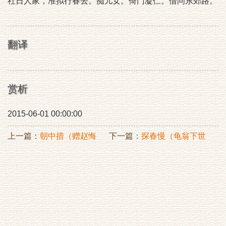
社日人家，准拟行春去。痴儿女。倚门凝伫。借问东郊路。
翻译
赏析
2015-06-01 00:00:00
上一篇：
朝中措（赠赵悔
下一篇：
探春慢（龟翁下世
壑）
后登研意）