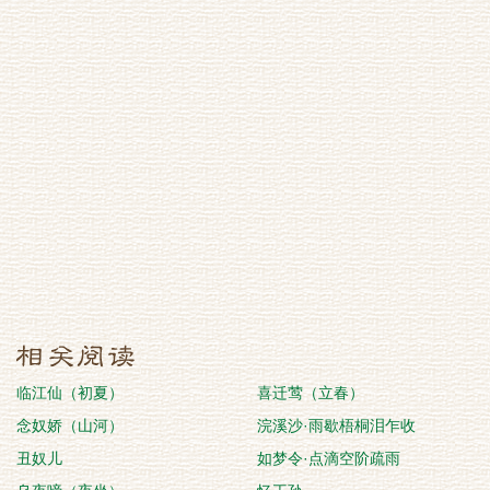
临江仙（初夏）
喜迁莺（立春）
念奴娇（山河）
浣溪沙·雨歇梧桐泪乍收
丑奴儿
如梦令·点滴空阶疏雨