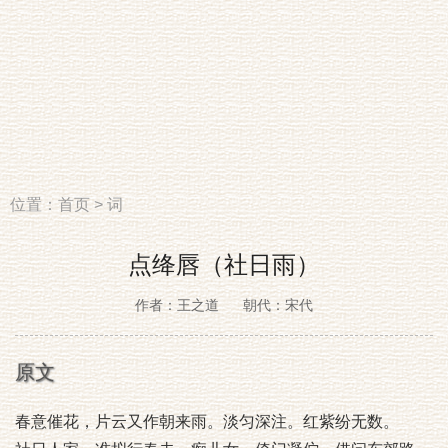
位置：
首页
>
词
点绛唇（社日雨）
作者：王之道
朝代：宋代
原文
春意催花，片云又作朝来雨。淡匀深注。红紫纷无数。