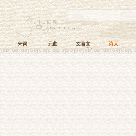
宋词
元曲
文言文
诗人