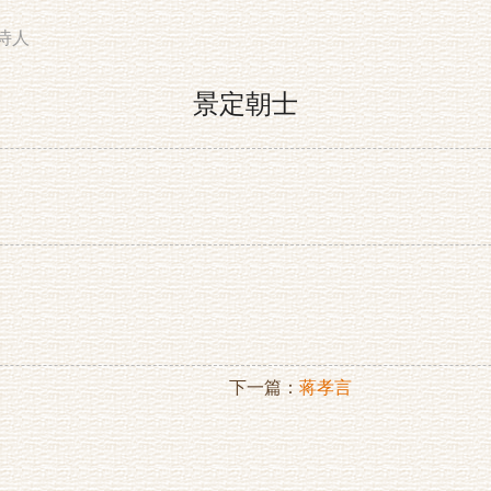
诗人
景定朝士
下一篇：
蒋孝言