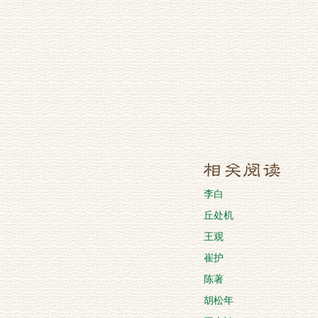
李白
丘处机
王观
崔护
陈著
胡松年