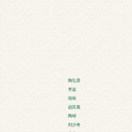
陶弘景
李益
祖咏
赵匡胤
陶铸
刘少奇