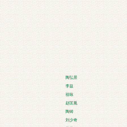
陶弘景
李益
祖咏
赵匡胤
陶铸
刘少奇