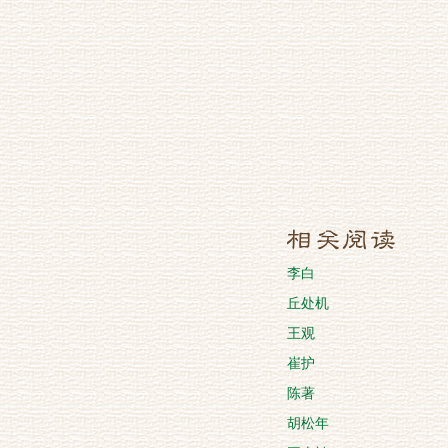
李白
丘处机
王观
崔护
陈著
胡松年