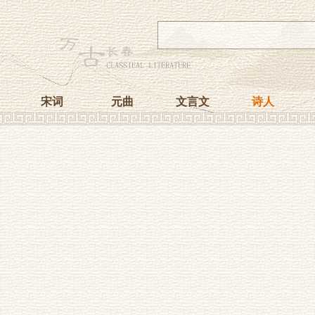
宋词
元曲
文言文
诗人