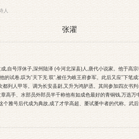
诗人
张濯
,字文成,自号浮休子,深州陆泽 (今河北深县)人,唐代小说家。他于
的试卷,叹为"天下无 双",被任为岐王府参军。此后又应"下笔成章
每次都列人甲等。调为长安县尉,又升为鸿胪丞。其间参加四次书判
文章高手、水部员外郎员半千称他有如成色最好的青铜钱,万选万中
这个雅号后代成为典故,成了才学高超、屡试屡中者的代称。武后证圣