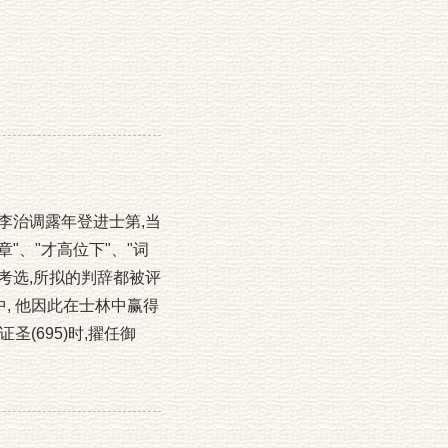
高宗李治调露年登进士第,当
"、"才高位下"、"词
考选,所拟的判辞都被评
, 他因此在士林中赢得
(695)时,擢任御