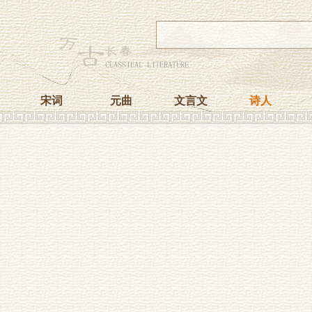
宋词
元曲
文言文
诗人