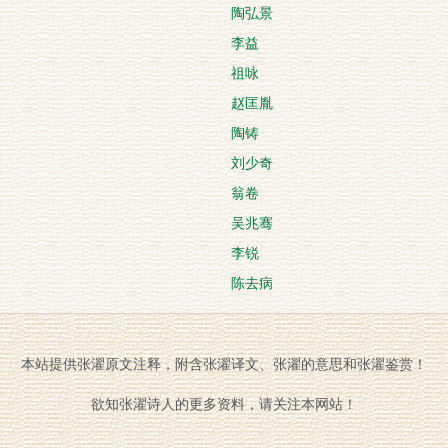
陶弘景
李益
祖咏
赵匡胤
陶铸
刘少奇
翁卷
吴兆骞
李锐
陈去病
本站提供张濯原文注释，附含张濯译文、张濯的意思和张濯鉴赏！
欲知张濯诗人的更多资料，请关注本网站！