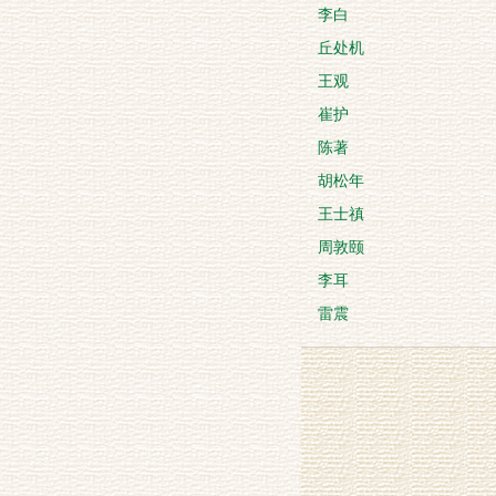
李白
丘处机
王观
崔护
陈著
胡松年
王士禛
周敦颐
李耳
雷震