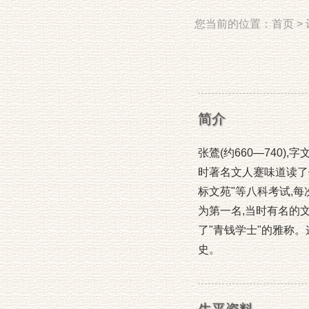
您当前的位置：
首页
>
简介
张鷟(约660—740)
时著名文人蹇味道读了他
标文苑"等八科考试,
为第一名,当时有名的
了"青钱学士"的雅称。
史。