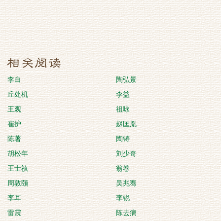
李白
陶弘景
丘处机
李益
王观
祖咏
崔护
赵匡胤
陈著
陶铸
胡松年
刘少奇
王士禛
翁卷
周敦颐
吴兆骞
李耳
李锐
雷震
陈去病