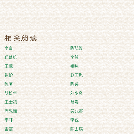
李白
陶弘景
丘处机
李益
王观
祖咏
崔护
赵匡胤
陈著
陶铸
胡松年
刘少奇
王士禛
翁卷
周敦颐
吴兆骞
李耳
李锐
雷震
陈去病