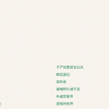
子产却楚逆女以兵
桃花源记
哀时命
诸稽郢行成于吴
外戚世家序
友
货殖列传序