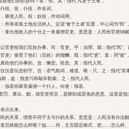
知道他们的职责吗？若：你。其：指代“凡吏于土者”。
的仆役。役，仆役，作名词。
民，驱使人民。役：奴役，作动词用。
者：所有依靠土地生活的人。定语“食于土者”后置，中心词为“民”
吏：拿出他收入的十分之一来雇佣官吏。意思是：人民给官府纳
：让官吏给我们百姓办事。司：官吏。平：治理。我：指代“民”、
（官吏）接受了他们（百姓）的报酬。我：指代“吏”。直：同“值
认真给他们办事的。怠：懈怠。轻忽。其：指代人民。
不仅仅是玩忽职守。岂：语气助词，难道。唯：只。之：指代“其事”
姓钱财，盗：指贪污和敲诈勒索。之：指代人民。
家：假若你家里雇佣一个仆人。向使：假若。
罚：责罚、逐出。黜，就官吏而言，是降职或罢免的意思。这里是指
，表示出来。
与民的关系，情势不同于主与仆的关系。意思是：人民没有办法
于老百姓能怎么样呢？如……何，文言固定格式，把……怎么样