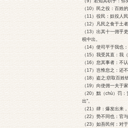
（9）若知其职乎：你
（10）民之役：百姓
（11）役民：奴役人
（12）凡民之食于土
（13）出其十一佣乎
税中出。
（14）使司平于我也
（15）我受其直：我
（16）怠其事者：不
（17）岂惟怠之：还
（18）盗之;窃取百
（19）向使佣一夫于
（20）黜（chù）
出”。
（21）肆：爆发出来
（22）势不同也：官
（23）如吾民何：对