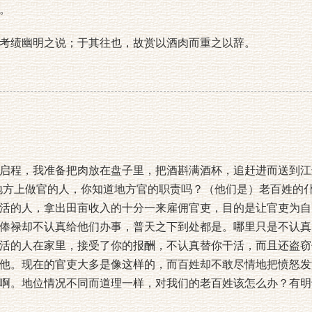
。
绩幽明之说；于其往也，故赏以酒肉而重之以辞。
程，我准备把肉放在盘子里，把酒斟满酒杯，追赶进而送到江
地方上做官的人，你知道地方官的职责吗？（他们是）老百姓的
活的人，拿出田亩收入的十分一来雇佣官吏，目的是让官吏为自
俸禄却不认真给他们办事，普天之下到处都是。哪里只是不认真
活的人在家里，接受了你的报酬，不认真替你干活，而且还盗窃
他。现在的官吏大多是像这样的，而百姓却不敢尽情地把愤怒发
啊。地位情况不同而道理一样，对我们的老百姓该怎么办？有明