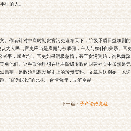
达事理的人。
文。作者针对中唐时期贪官污吏遍布天下，阶级矛盾日益加剧的
他认为人民与官吏应当是雇佣与被雇佣，主人与奴仆的关系。官吏
“讼者平，赋者均”。官吏如果消极怠惰，甚至贪污受贿，徇私舞
罢免他们。这种政治理想在地主阶级专政的封建社会中虽然是无
烈愿望，是政治思想发展史上的珍贵资料。文章从送别始，以送
题。“官为民役”的比拟，合情合理，见解卓越。
下一篇：
子产论政宽猛