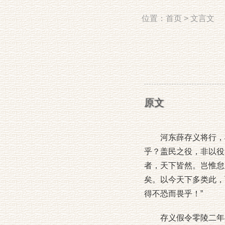
位置：
首页
>
文言文
原文
河东薛存义将行，柳
乎？盖民之役，非以役
者，天下皆然。岂惟怠
矣。以今天下多类此，
得不恐而畏乎！”
存义假令零陵二年矣