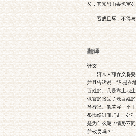
矣，其知恐而畏也审矣
吾贱且辱，不得与考
翻译
译文
河东人薛存义将要启
并且告诉说：“凡是在
百姓的。凡是靠土地生
做官的接受了老百姓的
等行径。假若雇一个干
很恼怒进而赶走、处罚
是为什么呢？情势不同
并敬畏吗？”