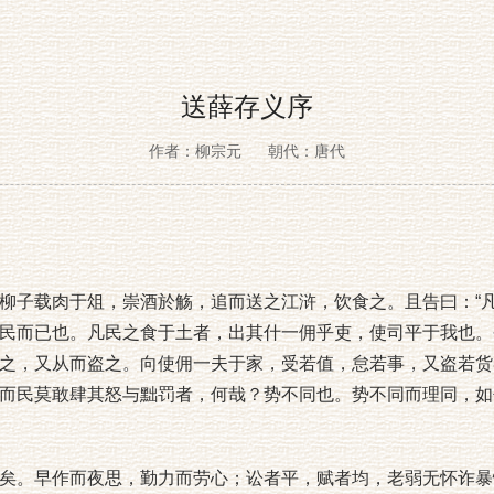
送薛存义序
作者：柳宗元
朝代：唐代
子载肉于俎，崇酒於觞，追而送之江浒，饮食之。且告曰：“凡
民而已也。凡民之食于土者，出其什一佣乎吏，使司平于我也。
之，又从而盗之。向使佣一夫于家，受若值，怠若事，又盗若货
而民莫敢肆其怒与黜罚者，何哉？势不同也。势不同而理同，如
。早作而夜思，勤力而劳心；讼者平，赋者均，老弱无怀诈暴