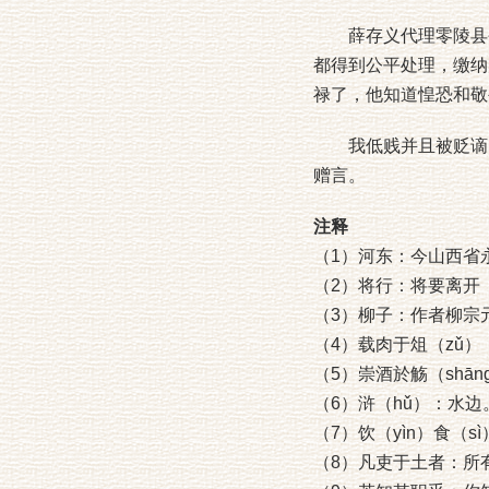
薛存义代理零陵县令
都得到公平处理，缴纳
禄了，他知道惶恐和敬
我低贱并且被贬谪。
赠言。
注释
（1）河东：今山西省
（2）将行：将要离开
（3）柳子：作者柳宗
（4）载肉于俎（zǔ
（5）崇酒於觞（sh
（6）浒（hǔ）：水边
（7）饮（yìn）食（
（8）凡吏于土者：所