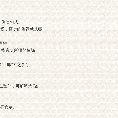
，倒装句式。
赋税，官吏的俸禄就从赋
百姓。
”，指官吏所得的俸禄。
，即“民之事”。
主黜仆，可解释为“逐
黜罚官吏。
。