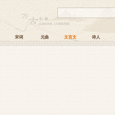
宋词
元曲
文言文
诗人