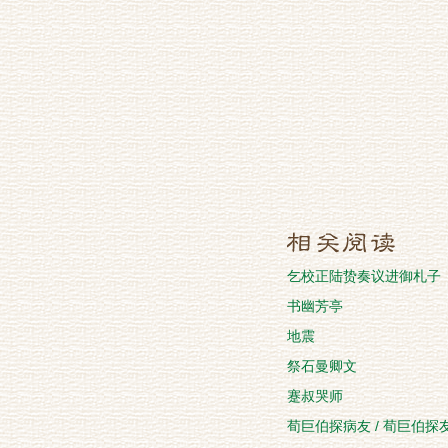
乞校正陆贽奏议进御札子
书幽芳亭
地震
祭石曼卿文
蹇叔哭师
荀巨伯探病友 / 荀巨伯探