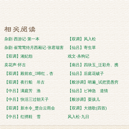
杂剧·西游记·第一本
【双调】风入松
杂剧·崔莺莺待月西厢记·张君瑞害
【仙吕】寄生草
相思(第
【双调】湘妃怨
戏文·杀狗记
卖花声·怀古
【南吕】四块玉_泛彩舟、携
【双调】殿前欢_啼红，杏
【仙吕】后庭花破子
【双调】夜行船 吊古
【般涉调】哨遍_试把贤愚穷
【中吕】满庭芳 渔
【仙吕】ビ神急 道情
【中吕】快活三过朝天子
【般涉调】耍孩儿
【双调】新水令_楚台云雨会
【双调】大德歌(四首)
【中吕】红绣鞋 雪
风入松·九日