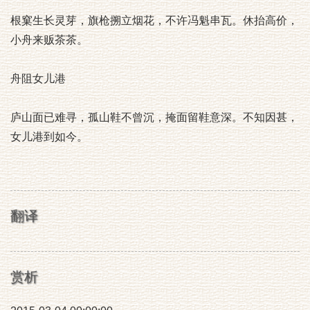
根窠生长灵芽，旗枪搠立烟花，不许冯魁串瓦。休抬高价，
小舟来贩茶茶。
舟阻女儿港
庐山面已难寻，孤山鞋不曾沉，掩面留鞋意深。不知因甚，
女儿港到如今。
翻译
赏析