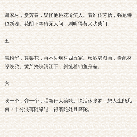
谢家村，赏芳春，疑怪他桃花冷笑人。着谁传芳信，强题诗
也断魂。花阴下等待无人问，则听得黄犬吠柴门。
五
雪粉华，舞梨花，再不见烟村四五家。密洒堪图画，看疏林
噪晚鸦。黄芦掩映清江下，斜缆着钓鱼舟差。
六
吹一个，弹一个，唱新行大德歌。快活休张罗，想人生能几
何？十分淡薄随缘过，得磨陀处且磨陀。