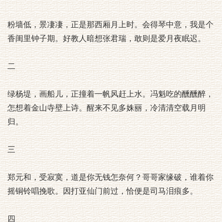
粉墙低，景凄凄，正是那西厢月上时。会得琴中意，我是个
香闺里钟子期。好教人暗想张君瑞，敢则是爱月夜眠迟。
二
绿杨堤，画船儿，正撞着一帆风赶上水。冯魁吃的醺醺醉，
怎想着金山寺壁上诗。醒来不见多姝丽，冷清清空载月明
归。
三
郑元和，受寂寞，道是你无钱怎奈何？哥哥家缘破，谁着你
摇铜铃唱挽歌。因打亚仙门前过，恰便是司马泪痕多。
四