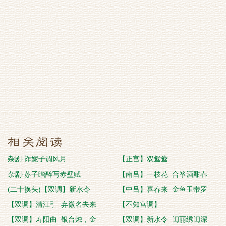
杂剧·诈妮子调风月
【正宫】双鸳鸯
杂剧·苏子瞻醉写赤壁赋
【南吕】一枝花_合筝酒酣春
(二十换头)【双调】新水令
【中吕】喜春来_金鱼玉带罗
【双调】清江引_弃微名去来
【不知宫调】
【双调】寿阳曲_银台烛，金
【双调】新水令_闺丽绣闺深