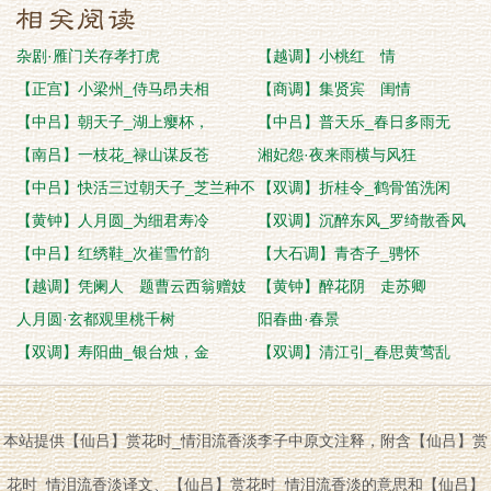
杂剧·雁门关存孝打虎
【越调】小桃红 情
【正宫】小梁州_侍马昂夫相
【商调】集贤宾 闺情
【中吕】朝天子_湖上瘿杯，
【中吕】普天乐_春日多雨无
【南吕】一枝花_禄山谋反苍
湘妃怨·夜来雨横与风狂
【中吕】快活三过朝天子_芝兰种不
【双调】折桂令_鹤骨笛洗闲
生
【黄钟】人月圆_为细君寿冷
【双调】沉醉东风_罗绮散香风
【中吕】红绣鞋_次崔雪竹韵
【大石调】青杏子_骋怀
【越调】凭阑人 题曹云西翁赠妓
【黄钟】醉花阴 走苏卿
小画
人月圆·玄都观里桃千树
阳春曲·春景
【双调】寿阳曲_银台烛，金
【双调】清江引_春思黄莺乱
本站提供【仙吕】赏花时_情泪流香淡李子中原文注释，附含【仙吕】赏
花时_情泪流香淡译文、【仙吕】赏花时_情泪流香淡的意思和【仙吕】