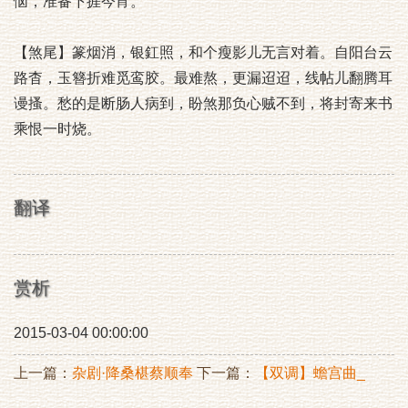
恼，准备下捱今宵。
【煞尾】篆烟消，银釭照，和个瘦影儿无言对着。自阳台云
路杳，玉簪折难觅鸾胶。最难熬，更漏迢迢，线帖儿翻腾耳
谩搔。愁的是断肠人病到，盼煞那负心贼不到，将封寄来书
乘恨一时烧。
翻译
赏析
2015-03-04 00:00:00
上一篇：
杂剧·降桑椹蔡顺奉
下一篇：
【双调】蟾宫曲_