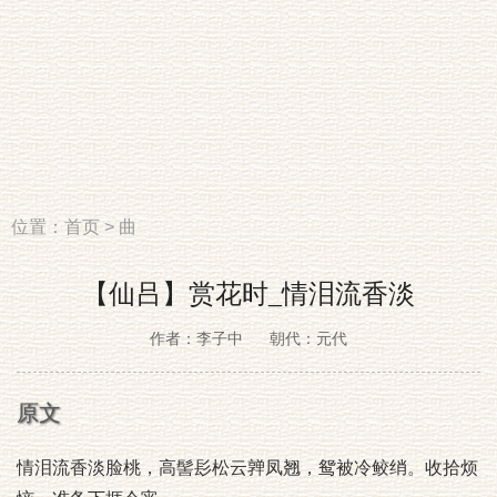
位置：
首页
>
曲
【仙吕】赏花时_情泪流香淡
作者：李子中
朝代：元代
原文
情泪流香淡脸桃，高髻髟松云亸凤翘，鸳被冷鲛绡。收拾烦