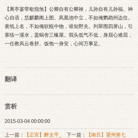
【离亭宴带歇指煞】公卿自有公卿禄，儿孙自有儿孙福。神
心自语，恁麒麟阁上图。凤凰池中立，不如俺鹦鹉州边住。
黄纸上名，不如俺软瓯中物，谁知野夫。列翠围四屏山，引
寨练一溪水，盖蜗舍三椽屋。我头低气不低，身屈心难屈，
一任教风云卷舒。饭饱一身安，心间万事足。
翻译
赏析
2015-03-04 00:00:00
上一篇：
【正宫】醉太平_
下一篇：
【南吕】梁州第七