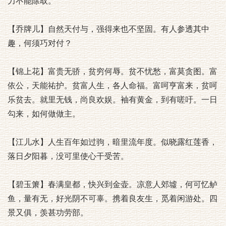
力不能除取。
【乔牌儿】自然天付与，强得来也不坚固。有人参透其中
趣，何须巧对付？
【锦上花】富贵无骄，贫穷何辱。贫不忧愁，富莫贪图。富
依公，天能祐护。贫富人生，各人命福。富呵亨富来，贫呵
乐贫去。就里无钱，尚良欢娱。袖有黄金，到有嗟吁。一日
勾来，如何做做主。
【江儿水】人生百年如过驹，暗里流年度。似晓露红莲香，
落日夕阳暮，没可里使心干受苦。
【碧玉箫】春满皇都，快兴到金壶。凉意人郊墟，何可忆鲈
鱼，量有无，好光阴不可辜。携着良友生，觅着闲游处。四
景又俱，羡甚功劳部。