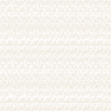
题情离情厮
_射雁鱼尾红