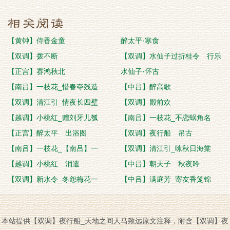
【黄钟】侍香金童
醉太平·寒食
【双调】拨不断
【双调】水仙子过折桂令 行乐
【正宫】赛鸿秋北
水仙子·怀古
【南吕】一枝花_惜春夺残造
【中吕】醉高歌
【双调】清江引_情夜长四壁
【双调】殿前欢
【越调】小桃红_赠刘牙儿瓠
【南吕】一枝花_不恋蜗角名
【正宫】醉太平 出浴图
【双调】夜行船 吊古
【南吕】一枝花_【南吕】一
【双调】清江引_咏秋日海棠
【越调】小桃红 消遣
【中吕】朝天子 秋夜吟
【双调】新水令_冬怨梅花一
【中吕】满庭芳_寄友香笼锦
本站提供【双调】夜行船_天地之间人马致远原文注释，附含【双调】夜