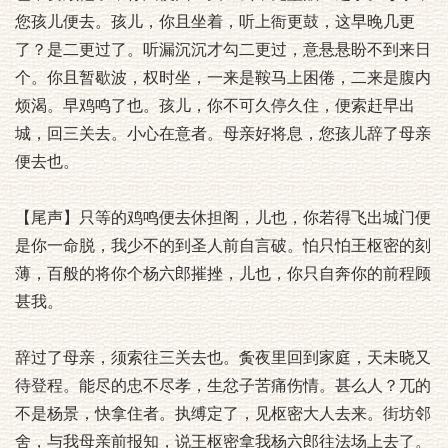
您孩儿便去。孩儿，你且坐着，听上衙更鼓，这早晚几更
了？是二更过了。听漏沉沉才勾二更过，意悬悬盼不到来日
个。你且暂歇波，权时坐，一来是鞍马上困倦，二来是腹内
烦渴。早鸡鸣了也。孩儿，你不可久停久住，便索赶早出
城，回三关去。小心在意者。母亲好将息，您孩儿辞了母亲
便去也。
【尾声】只等的鸡鸣便去休担阁，儿也，你若得飞出城门便
是你一命脱，我少不的到圣人前自言破。怕只怕王枢密的刻
薄，百般的将你个杨六郎摧挫，儿也，你只自奔你的前程顾
甚我。
辞过了母亲，须索往三关去也。夤夜里回到家庭，天未晓又
待登程。能尽的忠不尽孝，生忿子苦痛伤情。甚么人？兀的
不是杨景，快拿住者。执缚定了，见枢密大人去来。街坊邻
舍，与我母亲前报知，说王枢密拿我杨六郎往法场上去了。