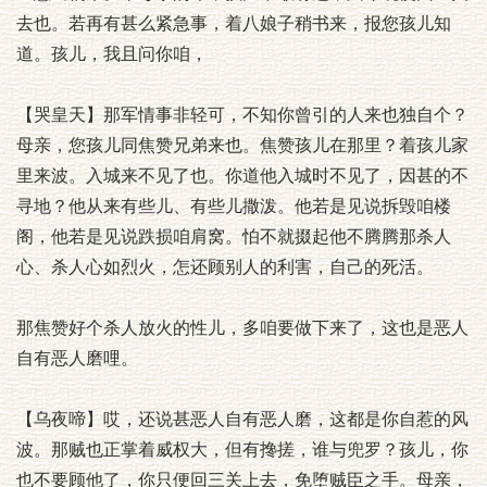
去也。若再有甚么紧急事，着八娘子稍书来，报您孩儿知
道。孩儿，我且问你咱，
【哭皇天】那军情事非轻可，不知你曾引的人来也独自个？
母亲，您孩儿同焦赞兄弟来也。焦赞孩儿在那里？着孩儿家
里来波。入城来不见了也。你道他入城时不见了，因甚的不
寻地？他从来有些儿、有些儿撒泼。他若是见说拆毁咱楼
阁，他若是见说跌损咱肩窝。怕不就掇起他不腾腾那杀人
心、杀人心如烈火，怎还顾别人的利害，自己的死活。
那焦赞好个杀人放火的性儿，多咱要做下来了，这也是恶人
自有恶人磨哩。
【乌夜啼】哎，还说甚恶人自有恶人磨，这都是你自惹的风
波。那贼也正掌着威权大，但有搀搓，谁与兜罗？孩儿，你
也不要顾他了，你只便回三关上去，免堕贼臣之手。母亲，