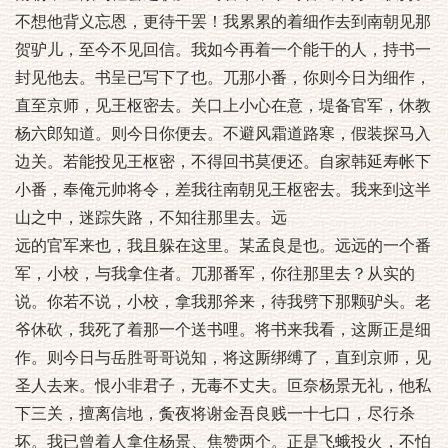
不想他背义忘恩，更待干罢！我累累的着细作去到南朝见那
贺驴儿，至今不见回信。我如今再着一个能干的人，持书一
封见他去。书呈已写下了也。兀那小番，你则今日为细作，
直至京师，见王枢密去。关口上小心在意，堤备官军，休教
杨六郎知道。则今日你便去。不避风霜道路寒，假装探马入
边关。若能投见王枢密，不得回书莫便还。自家韩延寿帐下
小番，奉俺元帅将令，差我往南朝见王枢密去。我来到这半
山之中，迷踪失路，不知往那里去。远
远的官军来也，我且躲在这里。某孟良是也。远远的一个番
军，小校，与我拿住者。兀那番军，你往那里去？从实的
说。你若不说，小校，拿我那斧来，待我劈下那颗驴头。老
爷休砍，我死了着那一个送书哩。将书来我看，这厮正是细
作。则今日与岳胜哥哥说知，将这厮绑缚了，直到京师，见
圣人去来。恨小非君子，无毒不丈夫。叵奈杨景无礼，他私
下三关，擅离信地，夤夜将谢金吾良贱一十七口，尽行杀
坏。我已曾着人拿住杨景、焦赞两个。正是飞蛾投火，不怕