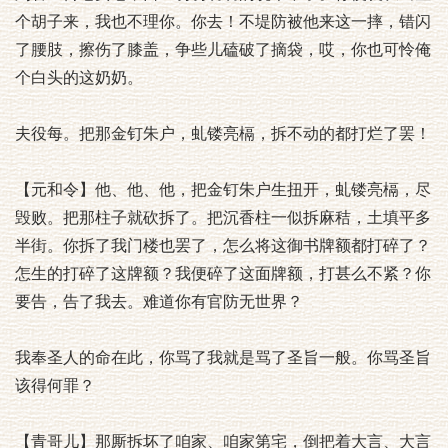
个胡子来，我也不理你。你去！不堤防被他来这一摔，错闪
了腰肢，擦伤了膝盖，争些儿磕破了摘袋，哎，你也可怜俺
个白头的这奶奶。
夫役每。把那金钉朱户，虬镂亮槅，拆不动的都打烂了罢！
【元和令】他、他、他，把金钉朱户生扭开，虬镂亮槅，尽
毁败。把那柱子就砍拆了。把沉香柱一似拆麻秸，土填平多
半街。你拆了我门楼也罢了，怎么将这御书牌额都打碎了？
怎生的打碎了这牌额？我便碎了这面牌额，打甚么不紧？你
要告，告了我去。难道你有官防无世界？
我奉圣人的命在此，你骂了我就是骂了圣旨一般。你骂圣旨
该得何罪？
【青哥儿】那厮拆坏了咱家、咱家第宅，倒把着大言、大言