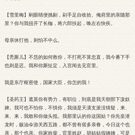
【雪里梅】剜眼睛便挑剔，剁手足自收拾。俺府里的亲随那
里？你与我扭开了长枷，将六郎扶起，唤左右快疾。
母亲休打他，则怕不中么。
【秃厮儿】不恁的如何救你，不打死不算忠直，我今番下手
也则是迟。我和你厮扯定，入宫闱去见官里。
我是东厅枢密使，国家大臣，你怎的我！
【圣药王】遮莫你有势力，有职位，到底是我天朝部下泼奴
婢。我可也不怕你，不惧你，我须是天潢支派没猜疑，来、
来、来，我敢和你做头抵。我那里认的你这国姑？你先皇潜
龙时，贩油伞游关西五路，都不曾有偌多亲眷，今日这个也
亲，那个也亲。你家姓柴，官里姓赵，胡姑姑假姨姨，可是