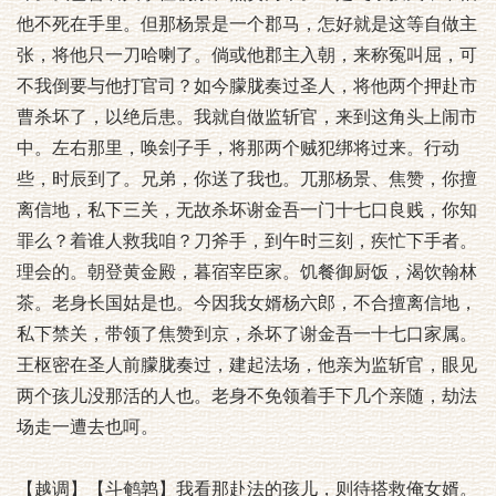
他不死在手里。但那杨景是一个郡马，怎好就是这等自做主
张，将他只一刀哈喇了。倘或他郡主入朝，来称冤叫屈，可
不我倒要与他打官司？如今朦胧奏过圣人，将他两个押赴市
曹杀坏了，以绝后患。我就自做监斩官，来到这角头上闹市
中。左右那里，唤刽子手，将那两个贼犯绑将过来。行动
些，时辰到了。兄弟，你送了我也。兀那杨景、焦赞，你擅
离信地，私下三关，无故杀坏谢金吾一门十七口良贱，你知
罪么？着谁人救我咱？刀斧手，到午时三刻，疾忙下手者。
理会的。朝登黄金殿，暮宿宰臣家。饥餐御厨饭，渴饮翰林
茶。老身长国姑是也。今因我女婿杨六郎，不合擅离信地，
私下禁关，带领了焦赞到京，杀坏了谢金吾一十七口家属。
王枢密在圣人前朦胧奏过，建起法场，他亲为监斩官，眼见
两个孩儿没那活的人也。老身不免领着手下几个亲随，劫法
场走一遭去也呵。
【越调】【斗鹌鹑】我看那赴法的孩儿，则待搭救俺女婿。