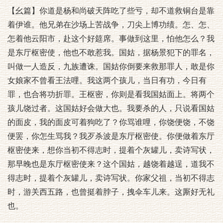
【幺篇】你道是杨和尚破天阵吃了些亏，却不道救铜台是靠
着伊谁。他兄弟在沙场上苦战争，刀尖上博功绩。怎、怎、
怎着他云阳市，赴这个好筵席。事做到这里，怕他怎么？我
是东厅枢密使，他也不敢惹我。国姑，据杨景犯下的罪名，
叫做一人造反，九族遭诛。国姑你倒要来救那罪人，敢是你
女娘家不曾看王法哩。我这两个孩儿，当日有功，今日有
罪，也合将功折罪。王枢密，你则是看我国姑面上。将两个
孩儿饶过者。这国姑好会做大也。我要杀的人，只说看国姑
的面皮，我的面皮可着狗吃了？你骂谁哩，你饶便饶，不饶
便罢，你怎生骂我？我歹杀波是东厅枢密使。你便做着东厅
枢密使来，想你当初不得志时，提着个灰罐儿，卖诗写状，
那早晚也是东厅枢密使来？这个国姑，越饶着越逞，道我不
得志时，提着个灰罐儿，卖诗写状。你家父祖，当初不得志
时，游关西五路，也曾挺着脖子，拽伞车儿来。这厮好无礼
也。