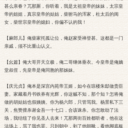
甚么亲眷？兀那厮，你听着，我是太祖皇帝的妹妹，太宗皇
帝的姐姐，真宗皇帝的姑姑，柴驸马的浑家，杜太后的闺
女，柴世宗皇帝的媳妇，你偏不认的我！
【麻郎儿】俺柴家托孤让位，俺赵家受禅登甚。这都是一门
亲戚，须不比重山认义。
【幺篇】俺大哥开天立极，俺二哥继体垂衣。今皇帝是俺嫡
堂叔侄，先皇帝是俺同胞的那姊妹。
【庆元贞】俺本是深宫内苑帝王姬，如今在琼楼朱邸做贵臣
妻。家藏着丹书铁券有光辉，你这贼不知，那个知？怎将俺
做的胡姑姑也假姨姨。你为杨六郎，只管骂我。杨景私下三
关，焦赞擅杀谢金吾一十七口，合该诛杀。你怎敢劫了法
场，我结纽了你见圣人去来！兀那两街百姓都听者，他在这
法场上，骂了我也罢。只到朝中，剥了他朝靴，看他脚底板