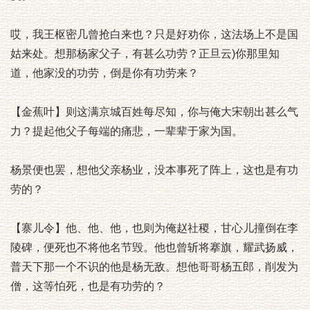
哎，我王枢密几曾抢白来也？只是好劝你，这法场上不是国
姑来处。想那杨家父子，有甚么功劳？正旦云)你那里知
道，他家没的功劳，倒是你有功劳来？
【金蕉叶】则这满京城百姓每尽知，你与俺大宋朝出甚么气
力？提起他父子每端的痛悲，一辈辈于家为国。
杨景便也罢，想他父亲杨业，没本事死了阵上，这也是有功
劳的？
【寨儿令】他、他、他，也则为俺赵社稷，甘心儿撞倒在李
陵碑，便死也不将他名节毁。他也曾斩将搴旗，耀武扬威，
普天下那一个不识的他是杨无敌。想他哥哥杨五郎，削发为
僧，这等怕死，也是有功劳的？