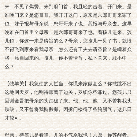
来，不见了焦赞。来到府门首，我且轻的击着。开门来。是
谁唤门来？是您哥哥。我开开这门，原来是六郎哥哥来家了
也。妹子报与母亲说，您哥哥来了也。我报与母亲去。这早
晚谁在门首里？母亲，是六郎哥哥来了也。着孩儿进来。孩
儿也，你这一来是请旨的么？母亲，您孩儿一见了书，就恨
不得飞到家来看我母亲，怎么还有工夫去请圣旨？是瞒着众
将，私自回来的。孩儿，你不曾请旨，私下关来，敢不中
么？
【牧羊关】我急使的人拦当，你慌来家做甚么？你敢跳不出
这地网天罗，他则待赚离了边关，罗织你些罪过。您孩儿只
因谢金吾把母亲的头跌破了来。他、他、他，又不曾将我头
跌破，又不曾将我厮揪撮。因拆门楼得了些腌臜气，这几日
才较可。
母亲，待孩儿是看咱。兀的不气杀我也！六郎，你苏醒者。