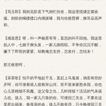
【骂玉郎】我则见阶直下气倒忙扶坐，我这里慌搂定紧收
撮。则听的喝喽喽口内潮涎唾，我与你摇臂膊，揪耳朵高声
和。
【感皇恩】呀，叫一声杨景哥哥，直恁的叫不回他。我这里
掐人中，七娘子揪头发，一家儿闹喧聒。不争你沉沉不醒，
撇下了即世的婆婆。却教俺怎支持，怎发付，怎结末！
那王枢密呵，
【采茶歌】怕不的平地起干戈，直赶上马嵬坡，倘若有些好
歹呵，你可便着谁人搭救宋山河。世不曾来家愁杀我，你也
心儿里精细不风魔。这父母之仇，几时得报？活活的气杀孩
儿也。孩儿，我一家儿只靠的你。可便回三关去，不要在这
里惹出祸来。奉母亲的命，孩儿不敢有违，只今晚便回三关