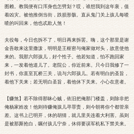
图赖。教我便有口浑身也怎劈划？哎，谁想我到这年衰，值
着凶灾。被他推倒当街，跌损形骸。直从鬼门关上孩儿每喳
喳的叫回来，他也忒欺人煞！
夫役每，今日也拆不了，明日再来拆罢。嗨，这个那里是谢
金吾敢来这里撒泼，明明是王枢密与俺家做对头，故意使他
来的。我那六郎孩儿，好个性子。他若知道，怕不跑回家
来，一发着他道儿了。老院公，你近前来。只今日我修了一
封书，你直至瓦桥三关，说与六郎孩儿。若有明白的圣旨，
着他下关来；若无明白圣旨，着他休下关来。小心在意者。
【赚煞】若不除得那昧心贼，依旧把俺那门楼盖，则除非把
俺杨家姓改！他则待赚俺孩儿寻罪责，则今朝将你个都管亲
差。这书上已明开，休的胡猜，就儿里关连着大利害。虽则
是被那厮抢白，嘱付孩儿宁奈，休得要误军机私下禁关来。