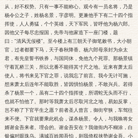
从，好不权势。只有一事不能称心。观今有一员名将，乃是
杨令公之子，姓杨名景，字彦明。更兼他手下有二十四个指
挥使，人人勇猛，个个英雄，天下军民，皆呼他为杨六郎。
因他父子每尽忠报国，先帝与他家造下一座门楼，题
曰："清风无佞楼"。至今楼上有三朝天子御笔敕书，大小朝
官，过者都要下马，天子春秋降香。杨六郎母亲封为佘太
君，有先皇誓书铁券，与国同休，免他九个死罪。那杨景镇
守着瓦桥三关，所以北番不能得其寸尺之地。近来有萧太后
使人，将书来见下官之罪，说我忘了前言。我今无计可施，
想来萧太后连年不能取胜，皆因惧怕杨景，不敢兴兵。若得
杀了杨景一个，虽有二十四个指挥使，所谓蛇无头而不行，
也就不怕他了。那时等我萧太后尽取河北之地，易如反掌，
岂不称了下官平生之愿？前者圣人曾言，御街窄狭，车驾往
来不便。下官就要乘此机会，谋杀杨景。令人，与我唤将女
婿谢金吾来者。理会的。谢金吾安在？我做衙内不糊涂，白
银偏对眼珠乌。满城百姓闻吾怕，则我倚权挟势谢金吾。小