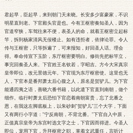
君起早，臣起早，来到朝门天未晓。长安多少富豪家，不识
明星直到老。下官殿头官是也。今有王枢密奏知圣人，因为
官道窄狭，车驾往来不便，表圣人的命，就着王枢密立起标
竿，拆到杨家清风无佞楼止。如有违拒者，依律论罪。令人
传与王枢密，只等拆遍了，可来报知，好回圣人话。理会
得。奉命传宣下玉阶，东厅枢密要明白。修街先把标竿立，
事完回奏圣人来。下官姓王名钦若，字昭吉。方今大宋真宗
皇帝即位，改元景德元年。下官现为东厅枢密使。这里也无
人，下官本是番邦萧太后心腹之人，原名是贺驴儿。为下官
能通四夷之语，善晓六番书籍，以此遣下官直到南朝，做个
细作。临行时萧太后恐怕下官恋着南朝富贵，忘了北番之
恩，在我这左脚底板上，以朱砂刺"贺驴儿"三个大字，下面
又有两行小字道："宁反南朝，不背北番。"下官自入中原，
正值真宗皇帝为东宫时选文字之士，下官因而得进。今圣人
即位，宠用下官，升拜枢密之职，掌着文武重任，言听计