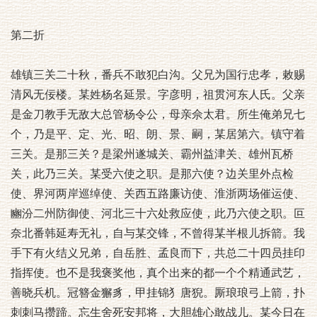
第二折
雄镇三关二十秋，番兵不敢犯白沟。父兄为国行忠孝，敕赐
清风无佞楼。某姓杨名延景。字彦明，祖贯河东人氏。父亲
是金刀教手无敌大总管杨令公，母亲佘太君。所生俺弟兄七
个，乃是平、定、光、昭、朗、景、嗣，某居第六。镇守着
三关。是那三关？是梁州遂城关、霸州益津关、雄州瓦桥
关，此乃三关。某受六使之职。是那六使？边关里外点检
使、界河两岸巡绰使、关西五路廉访使、淮浙两场催运使、
豳汾二州防御使、河北三十六处救应使，此乃六使之职。叵
奈北番韩延寿无礼，自与某交锋，不曾得某半根儿拆箭。我
手下有火结义兄弟，自岳胜、孟良而下，共总二十四员挂印
指挥使。也不是我褒奖他，真个出来的都一个个精通武艺，
善晓兵机。冠簪金獬豸，甲挂锦犭唐猊。厮琅琅弓上箭，扑
刺刺马攒蹄。忘生舍死安邦将，大胆雄心敢战儿。某今日在