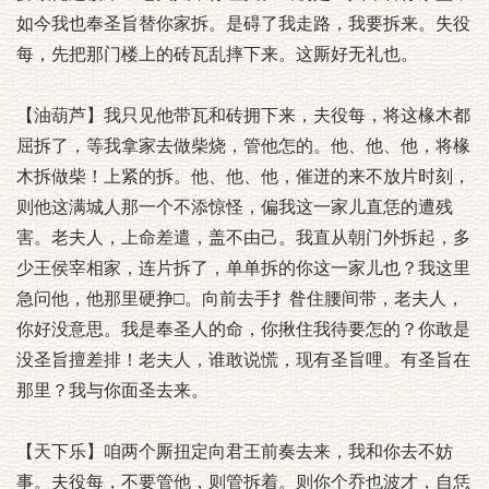
如今我也奉圣旨替你家拆。是碍了我走路，我要拆来。失役
每，先把那门楼上的砖瓦乱摔下来。这厮好无礼也。
【油葫芦】我只见他带瓦和砖拥下来，夫役每，将这椽木都
屈拆了，等我拿家去做柴烧，管他怎的。他、他、他，将椽
木拆做柴！上紧的拆。他、他、他，催迸的来不放片时刻，
则他这满城人那一个不添惊怪，偏我这一家儿直恁的遭残
害。老夫人，上命差遣，盖不由己。我直从朝门外拆起，多
少王侯宰相家，连片拆了，单单拆的你这一家儿也？我这里
急问他，他那里硬挣□。向前去手扌昝住腰间带，老夫人，
你好没意思。我是奉圣人的命，你揪住我待要怎的？你敢是
没圣旨擅差排！老夫人，谁敢说慌，现有圣旨哩。有圣旨在
那里？我与你面圣去来。
【天下乐】咱两个厮扭定向君王前奏去来，我和你去不妨
事。夫役每，不要管他，则管拆着。则你个乔也波才，自恁