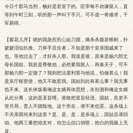
今日个郡马当刑，畅好是君皇下的。臣宰每不劝谏留人，直
等到午时三刻，听的那一声叫下手只。可不道一将难求，千
军易得。
【紫花儿序】唬的我急煎煎心如刀搅，痛杀杀腹若锥剜，扑
簌簌泪似扒推。刀斧手且住者，不知是那个皇亲国戚来了
也。等他过去了，才好杀人那。我道是谁，原来是杨六郎丈
母长国姑。我若是尊敬他，必然要我留人，再奏天子，可不
那杨六郎一定饶了？我则把法度利害与他说，怕做甚么！我
是东厅枢密使，他又不敢惹我。国姑到此有甚么事？我无事
也不来。送长休饭着俺这女婿再休思想，永别酒和俺这女婿
从此分离，这的是圣旨哩。谁敢把皇旨轻违。国姑，良吏不
管月局，贵人不踏险地。这个所在，便不来也罢。这杀场上
不关亲因何来到这里？是、是、是，是杀场上，国姑且请回
咱。他两三番把咱支对，你怎么信口胡喷，抢白的我脸上无
皮。