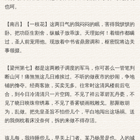
也呵。
【南吕】【一枝花】这两日气的我闷闷的眠，害得我恹恹的
卧。把功臣生割舍，纵贼子放乖泼。天理如何！着细作都瞒
过，圣人前宠用他。现放着中书省鼎鼐调和，枢密院将边关
事领掇。
【梁州第七】都是这两赖子调度的军马，你可甚么一管笔判
断山河！痛煞煞这几日难挨过。不听的做夜市的炒闹，争地
铺的搀夺。经商客旅，买卖无多。往常时这清风楼前后屯
合，到今日冷清清只一片空阔。不见了祥云罩碧瓦丹甍，不
见了晓日映珠帘绣幕，不见了香雾锁画戟雕戈。那厮敢胡
为，乱做。把先皇圣旨不怕些儿个，平白地闯出这场祸。送
的我倒枕着床没奈何，拆的来做不得存活。
孩儿每，我待睡些儿，早关上门者。某乃杨景是也。入的城