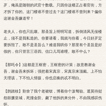
歹，俺虽是随朝的武官十数载。只因你这楼正占着官街，方
才拆了你的。这门楼谁不曾过去？这门楼谁不曾到来？偏你
这谢金吾嫌道窄！
老夫人，你也只乱嚷。那圣旨上明明写道，拆倒清风无佞楼
止，须不是我私造的。你要请看，我就与你看，今日好歹定
要拆毁了。敢不是圣旨么？难道我哄你？那里有个圣旨是好
假的，你只管言三语四。信口儿骂谁哩。敢不中么？
【那吒令】)这都是王枢密，王枢密的计策；故意教谢金
吾，谢金吾来拆坏；强把着宋真宗，宋真宗来顶戴。上不怕
天理该，下不怕人情骇，你也启奏的忒不明白。
【鹊踏枝】割舍了我个老裙钗，博着你个泼驽骀。遮莫待挝
怨鼓撅皇城，死撞金阶。觑了他拆的来分外，不由我感叹伤
怀。