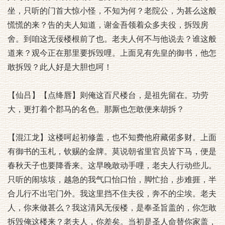
坐，只听的门首大惊小怪，不知为何？老院公，为甚么这般
慌慌的来？告的夫人知道，谢金吾领着众多夫役，拆毁房
舍。到咱这无佞楼根前了也。老夫人何不与他说去？谁这般
道来？观今正在那里要拆毁哩。上面见有先皇的御书，他怎
敢拆毁？此人好是大胆也呵！
【仙吕】【点绛唇】则俺这百尺楼台，是祖先留在。功劳
大，更打着个郡马的名色。那厮也怎敢便来胡拆？
【混江龙】这楼呵起初修盖，也不知费他府藏偌多财。上面
有御书的玉札，钦赐的金牌。莫说朝省里官员皆下马，便是
春秋天子也要降香来。这早晚敢动手哩，老夫人行动些儿。
只听的闹垓垓，越急的我气口怡口怡，脚忙抬，步难捱，半
合儿行不出宅门外。我这里挡不住夫役，奔不的尘埃。老夫
人，你来做甚么？我这清风无佞楼，是奉圣旨盖的，你怎敢
拆毁俺这楼来？老夫人，你差矣。当初是圣人命替你家盖，