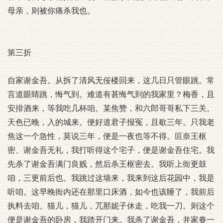
母亲，则被你痛杀我也。
第三折
自家谢金吾。从拆了清风无佞楼回来，这几日只管眼跳。常
言道眼睛跳，悔气到。难道有甚悔气到的我家里？梅香，且
安排酒来，等我吃几杯咱。某焦赞，和六郎哥哥私下三关。
天色已晚，入的城来。便好道君子报冤，且歇三年。只我老
焦这一个急性，莫说三年，便是一夜也等不得。叵奈王枢
密、谢金吾无礼，我打听得这个宅子，便是谢金吾住宅。我
先杀了谢金吾满门良贱，然后杀王枢密去。我听上衙更鼓
咱，三更前后也。我跳过这墙来，我来到这后花园中，我是
听咱。这早晚衙内还在那里口床酒，如今也该睡了，我前后
执料去咱。猫儿，猫儿，兀那妮子休走，吃我一刀。则这个
便是谢金吾的卧房，我蹅开门来。我杀了谢金吾，并家眷一