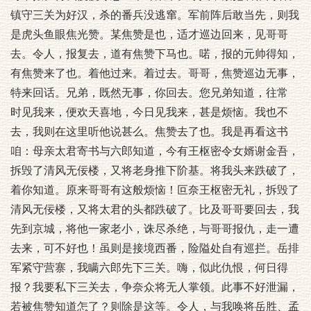
镇守三关为好汉，杀的番兵没逃窜。军前阵后敢当先，则我
是虎头鱼眼焦光赞。某焦赞是也，适才巡边回来，见哥哥
去。令人，报复去，道有焦赞下马也。喏，报的元帅得知，
有焦赞来了也。着他过来。着过去。哥哥，焦赞巡边无事，
特来回话。兄弟，既然无事，你回去。您兄弟知道，往常
时见我来，便欢天喜地，今日见我来，甚是烦恼。我也不
去，我则在这里听他说甚么。焦赞去了也。我是再看这书
咱：母亲太君寄书与六郎知道，今有王枢密令女婿谢金吾，
拆毁了清风无佞楼，又将老身推下阶基。将我头来跌破了，
着你知道。原来哥哥有这般烦恼！叵奈王枢密无礼，拆毁了
清风无佞楼，又将太君的头都跌破了。比及哥哥要回去，我
先到京城，将他一家老小，诛尽杀绝，与哥哥报仇，走一遭
去来，可不好也！虽则是接境西番，险隘处自有巡拦。岳排
军紧守营寨，我瞒六郎先下三关。嗨，似此仇恨，何日得
报？我要私下三关去，争奈众将无人掌领。此事不好泄漏，
若被焦赞知道怎了？则除是这等。令人，与我唤将岳胜、孟