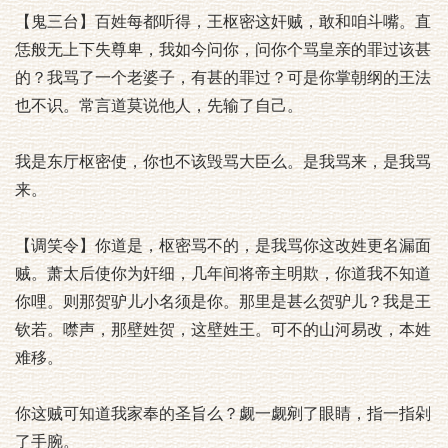
【鬼三台】百姓每都听得，王枢密这奸贼，敢和咱斗嘴。直
恁般无上下失尊卑，我如今问你，问你个骂皇亲的罪过该甚
的？我骂了一个老婆子，有甚的罪过？可是你掌朝纲的王法
也不识。常言道莫说他人，先输了自己。
我是东厅枢密使，你也不该毁骂大臣么。是我骂来，是我骂
来。
【调笑令】你道是，枢密骂不的，是我骂你这改姓更名漏面
贼。萧太后使你为奸细，几年间将帝主明欺，你道我不知道
你哩。则那贺驴儿小名须是你。那里是甚么贺驴儿？我是王
钦若。噤声，那壁姓贺，这壁姓王。可不的山河易改，本姓
难移。
你这贼可知道我家奉的圣旨么？觑一觑剜了眼睛，指一指剁
了手腕。