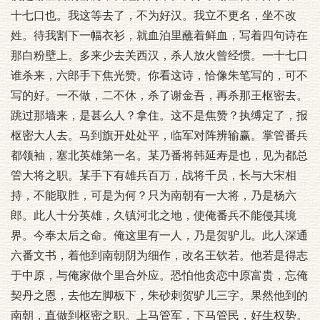
十七口也。我这等去了，不为好汉。我立不更名，坐不改
姓。待我割下一幅衣衫，就血泊里蘸着鲜血，写着四句诗在
那白粉壁上。多来少去关西汉，杀人放火曾经惯。一十七口
谁杀来，六郎手下焦光赞。你看这诗，恰像朱笔写的，可不
写的好。一不做，二不休，杀了谢金吾，再杀那王枢密去。
跳过那墙来，是甚么人？拿住。这不是焦赞？执缚定了，报
枢密大人去。马到旗开处处平，临军对阵辨输赢。掌管番兵
都领袖，塞北英雄第一名。某乃番将韩延寿是也，见为都总
管大将之职。某手下有雄兵百万，战将千员，长与大宋相
持，不能取胜，可是为何？只为南朝有一大将，乃是杨六
郎。此人十分英雄，久镇河北之地，使俺番兵不能侵其境
界。今奉太后之命。俺这里有一人，乃是贺驴儿。此人深通
六番文书，着他到南朝阴为细作，改名王钦若。他若是得志
于中原，与俺家做个里合外应。恐怕他贪恋中原富贵，忘俺
契丹之恩，去他左脚板下，朱砂刺贺驴儿三字。果然他到的
南朝，直做到枢密之职。上马管军，下马管民，好生权势。