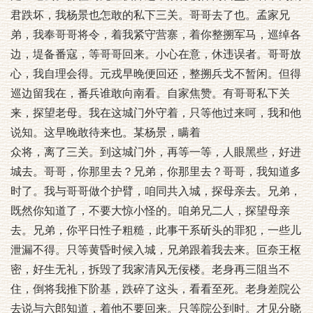
君跌坏，我杨景也怎敢的私下三关。哥哥去了也。孟家兄
弟，我奉哥哥将令，着我紧守营寨，着你整搠军马，巡绰各
边，堤备番寇，等哥哥回来。小心在意，休违误者。哥哥放
心，我自理会得。元戎早晚便回还，整搠兵戈不暂闲。但得
巡边留我在，番兵谁敢向南看。自家焦赞。有哥哥私下关
来，探望老母。我在这城门外守着，只等他过来呵，我和他
说知。这早晚敢待来也。某杨景，瞒着
众将，离了三关。到这城门外，再等一等，人眼黑些，好进
城去。哥哥，你那里去？兄弟，你那里去？哥哥，我知道多
时了。我与哥哥做个护臂，咱同共入城，探母亲去。兄弟，
既然你知道了，不要大惊小怪的。咱弟兄二人，探望母亲
去。兄弟，你平日性子粗糙，此事干系斫头的罪犯，一些儿
泄漏不得。只等黄昏时候入城，兄弟跟着我去来。叵奈王枢
密，好生无礼，拆毁了我家清风无佞楼。老身再三阻当不
住，倒将我推下阶基，跌碎了这头，看看至死。老身差院公
去说与六郎知道，着他不要回来。只等院公到时。才见分晓