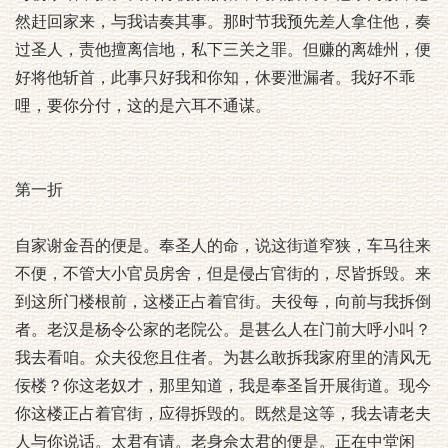
然赶回家来，与我诘奏其事。那时节我预先差人拿住他，奏
过圣人，责他擅离信地，私下三关之罪。但赚的离雄州，便
好将他斩首，此事只好我和你知，休要泄漏者。我好不乖
哩，要你分付，这的是六耳不通谋。
第一折
自家谢金吾的便是。奉圣人的命，说这街道窄狭，车马往来
不便，不管大小官员房舍，但是侵占官街的，尽皆拆毁。来
到这所门楼根前，这楼正占着官街。夫役每，向前与我拆倒
者。老汉是杨令公家的老院公。是甚么人在门前大呼小叫？
我去看咱。众夫役您且住者。为甚么敢拆我家府里的清风无
佞楼？你这老奴才，那里知道，我是奉圣旨开展街道。现今
你这楼正占着官街，应得拆毁的。既然是这等，我去请老夫
人与你说话。太君有请。老身佘太君的便是。正在中堂闲