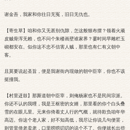
谢金吾，我家和你往日无冤，旧日无仇也。
【寄生草】咱和你又无甚别仇隙，怎这般狠布摆？领着火顽
皮贼骨浑无赖，也不问个朱楼画壁谁家界？霎时间早雕栏玉
砌都安在。似你这不忠不信害人贼，那里也有仁有义朝中
客。
且莫要说起圣旨，便是我谢衙内现做的朝中臣宰，你也不该
挺撞我。
【村里迓鼓】那厮道朝中臣宰，则俺杨家也不是民间宗派。
你还不认的我哩，我是王枢密的女婿，那里看的你个白头叠
雪的在眼儿里。元来你倚着丈人行的气概，就待欺负咱年华
高迈。你这个老人家，好不知高低，我尽让你说几句便罢，
则管里倚老卖老，口里唠唠叨叨的说个不了。你便就长出些