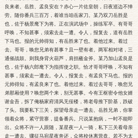
良来者。岳胜、孟良安在？赤心一片佐皇朝，日夜巡边不惮
劳。随你番兵三百万，着谁当咱岳家刀。某乃双刀岳胜是
也，佐于杨景麾下为将。正在演武场中，操练军卒。有哥哥
呼唤，不知甚事，须索去走一遭。令人，报复去，道有岳胜
下马也。报的元帅得知，有岳胜来了也。着他过来。着过
去。哥哥，唤您兄弟有甚事？且一壁有者。两军相对堵，三
通催战鼓。则我身背火葫芦，肩担蘸金斧。某乃加山孟良是
也，佐于杨六郎麾下为指挥使之职。恰才哥哥呼唤，不知有
甚事，须索走一遭去。令人，报复去，有孟良下马也。报的
元帅得知，有孟良来了也。着他过来。着过去哥哥，唤您兄
弟那厢使用？唤您两个来，别无甚事。今有王枢密令他女婿
谢金吾，拆了俺杨家府清风无佞楼，将老母推下阶基，跌破
了头。我要私下三关，探望母亲走一遭去。岳胜兄弟，你掌
领着众将，紧守营寨，提备番兵。只说某抱病，一时不能即
出。众将不许一人跟随，某星夜一人一骑，私下三关看母亲
走一遭去。骤征马宛星夜奔还，众将校休离营盘。若不为太