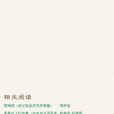
望海朝（叔父知县庆宅并章服）
菩萨蛮
凤凰台上忆吹箫（自金乡之济至羊
杵声齐·砧面莹