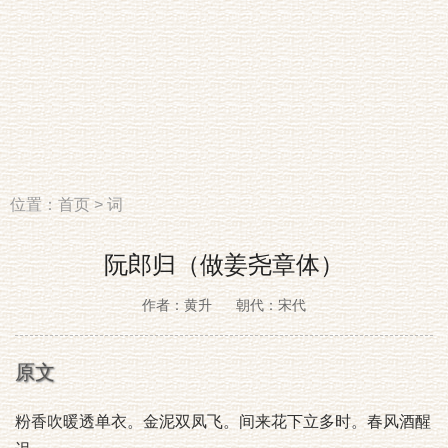
位置：
首页
>
词
阮郎归（做姜尧章体）
作者：黄升
朝代：宋代
原文
粉香吹暖透单衣。金泥双凤飞。间来花下立多时。春风酒醒