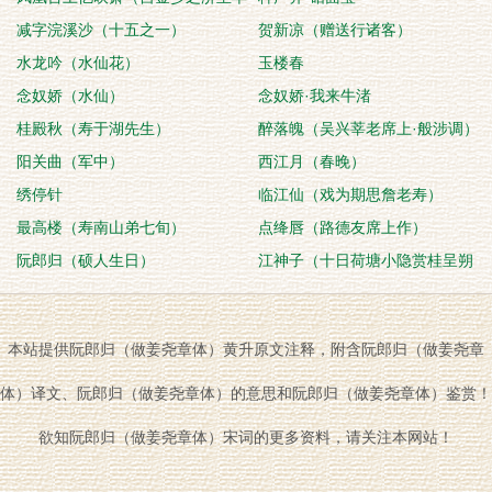
山迎次膺）
减字浣溪沙（十五之一）
贺新凉（赠送行诸客）
水龙吟（水仙花）
玉楼春
念奴娇（水仙）
念奴娇·我来牛渚
桂殿秋（寿于湖先生）
醉落魄（吴兴莘老席上·般涉调）
阳关曲（军中）
西江月（春晚）
绣停针
临江仙（戏为期思詹老寿）
最高楼（寿南山弟七旬）
点绛唇（路德友席上作）
阮郎归（硕人生日）
江神子（十日荷塘小隐赏桂呈朔
翁）
本站提供阮郎归（做姜尧章体）黄升原文注释，附含阮郎归（做姜尧章
体）译文、阮郎归（做姜尧章体）的意思和阮郎归（做姜尧章体）鉴赏！
欲知阮郎归（做姜尧章体）宋词的更多资料，请关注本网站！