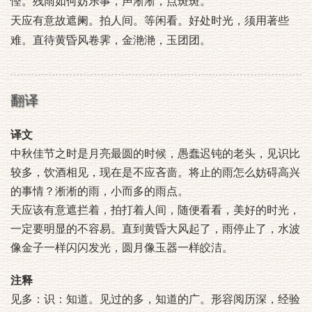
慳。残雨如何妨乐事，声淅淅，点斑斑。
天应有意故遮阑。拍人间。等闲看。好处时光，须用著些
难。直待黄昏风卷霁，金滟滟，玉团团。
翻译
译文
中秋佳节之时是月亮最圆的时候，愚蠢迟钝的老头，见识比
较多，饮酒相见，现在是不应吝啬。将止的雨怎么妨碍高兴
的事情？淅淅的雨，小而多的雨点。
天应该有意遮拦着，拍打着人间，随便看看，美好的时光，
一定要明显的不容易。直到黄昏大风起了，雨停止了，水波
像金子一样闪闪发光，圆月像玉器一样皎洁。
注释
见多：识：知道。见过的多，知道的广。形容阅历深，经验