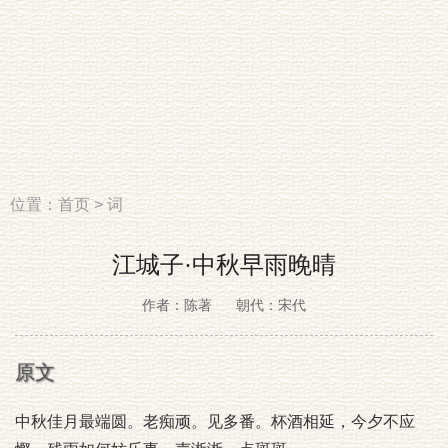
位置：
首页
>
词
江城子·中秋早雨晚晴
作者：陈著
朝代：宋代
原文
中秋佳月最端圆。老痴顽。见多番。杯酒相延，今夕不应