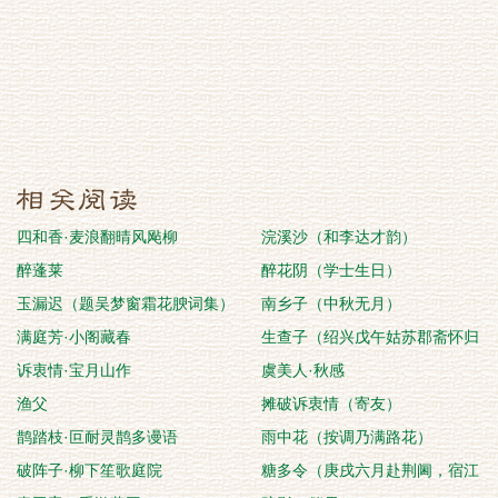
四和香·麦浪翻晴风飐柳
浣溪沙（和李达才韵）
醉蓬莱
醉花阴（学士生日）
玉漏迟（题吴梦窗霜花腴词集）
南乡子（中秋无月）
满庭芳·小阁藏春
生查子（绍兴戊午姑苏郡斋怀归
诉衷情·宝月山作
赋）
虞美人·秋感
渔父
摊破诉衷情（寄友）
鹊踏枝·叵耐灵鹊多谩语
雨中花（按调乃满路花）
破阵子·柳下笙歌庭院
糖多令（庚戌六月赴荆阃，宿江