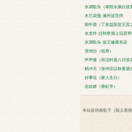
水调歌头（奉陪永康白使
木兰花慢·滁州送范倅
朝中措（丁亥益阳贺王宜
水龙吟·过秋壑湖上旧居寄
水调歌头·送王修甫东还
浪淘沙（祝寿）
声声慢（和沈时斋八日登
鹤冲天（张仲宗以秋香酒
好事近（家人生日）
念奴娇（垂虹亭）
本站提供南歌子（陆义斋燕