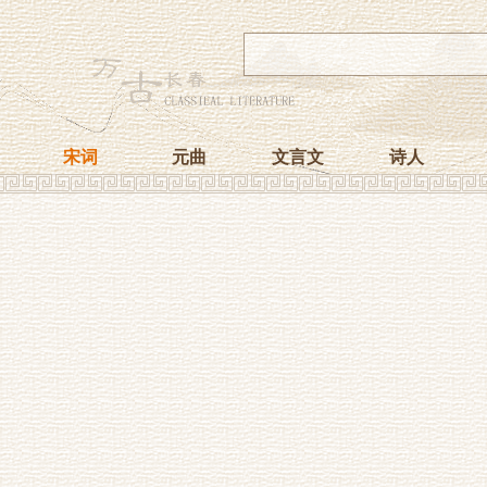
宋词
元曲
文言文
诗人