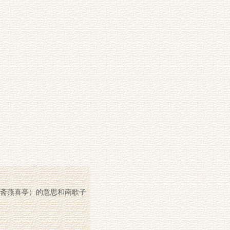
斋燕喜亭）的意思和南歌子