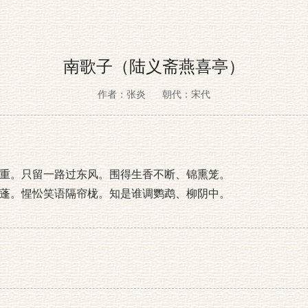
南歌子（陆义斋燕喜亭）
作者：张炎
朝代：宋代
重。只留一路过东风。围得生香不断、锦熏笼。
蓬。惺忪笑语隔帘栊。知是谁调鹦鹉、柳阴中。