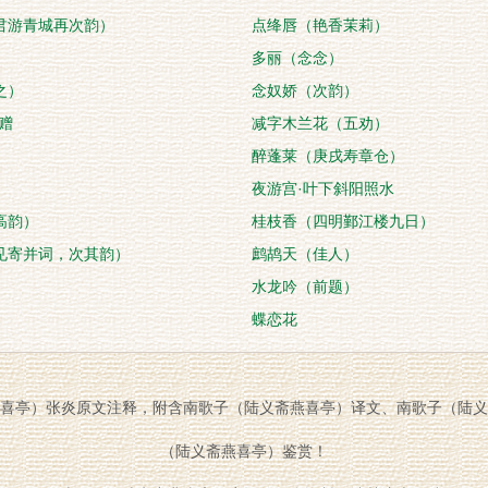
君游青城再次韵）
点绛唇（艳香茉莉）
多丽（念念）
之）
念奴娇（次韵）
赠
减字木兰花（五劝）
醉蓬莱（庚戌寿章仓）
夜游宫·叶下斜阳照水
高韵）
桂枝香（四明鄞江楼九日）
见寄并词，次其韵）
鹧鸪天（佳人）
水龙吟（前题）
蝶恋花
喜亭）张炎原文注释，附含南歌子（陆义斋燕喜亭）译文、南歌子（陆义
（陆义斋燕喜亭）鉴赏！