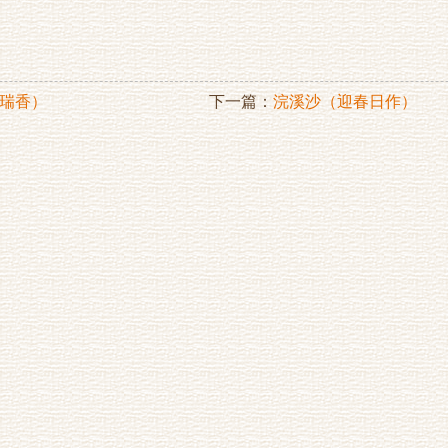
瑞香）
下一篇：
浣溪沙（迎春日作）