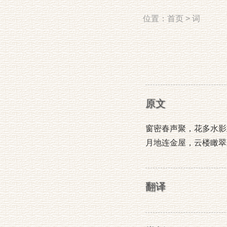
位置：
首页
>
词
原文
窗密春声聚，花多水影
月地连金屋，云楼瞰翠
翻译