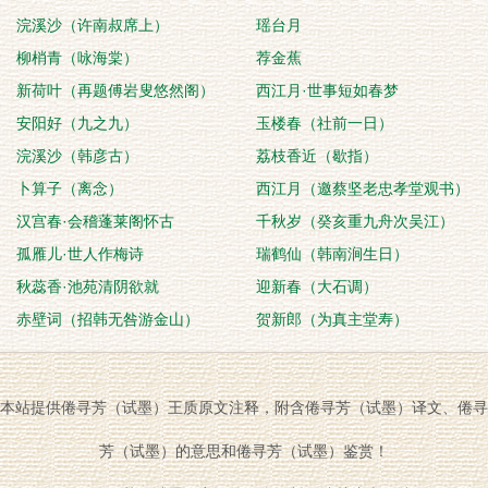
浣溪沙（许南叔席上）
瑶台月
柳梢青（咏海棠）
荐金蕉
新荷叶（再题傅岩叟悠然阁）
西江月·世事短如春梦
安阳好（九之九）
玉楼春（社前一日）
浣溪沙（韩彦古）
荔枝香近（歇指）
卜算子（离念）
西江月（邀蔡坚老忠孝堂观书）
汉宫春·会稽蓬莱阁怀古
千秋岁（癸亥重九舟次吴江）
孤雁儿·世人作梅诗
瑞鹤仙（韩南涧生日）
秋蕊香·池苑清阴欲就
迎新春（大石调）
赤壁词（招韩无咎游金山）
贺新郎（为真主堂寿）
本站提供倦寻芳（试墨）王质原文注释，附含倦寻芳（试墨）译文、倦寻
芳（试墨）的意思和倦寻芳（试墨）鉴赏！