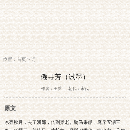
位置：
首页
>
词
倦寻芳（试墨）
作者：王质
朝代：宋代
原文
冰壶秋月，去了潘郎，传到梁老。骑马乘船，麾斥五湖三