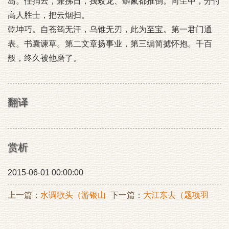
岛。任捎云，兼拂日，拽蛟龙、鳞鬣都推倒。向尘中，分付
高人胜士，把云烟扫。
乾坤巧。自苍筠无汗，乌锥无刃，此为至宝。第一君门通
表。书囊谏草。第二文章扬事业，第三编简摅怀抱。千百
般，终久被他磨了。
翻译
赏析
2015-06-01 00:00:00
上一篇：
水调歌头（游银山
下一篇：
大江东去（题项羽
寺和壁间张安国作）
庙）