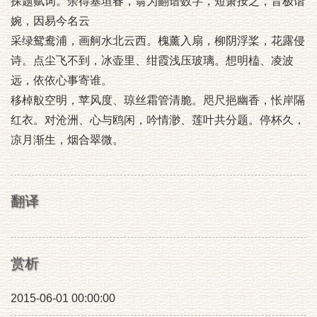
探题赋词。余得塞垣春，翁为翻谱数字，短箫按之，音极谐
婉，因易今名云
采绿鸳鸯浦，画舸水北云西。槐薰入扇，柳阴浮桨，花露侵
诗。点尘飞不到，冰壶里、绀霞浅压玻璃。想明榼、凌波
远，依依心事寄谁。
移棹舣空明，苹风度、琼丝霜管清脆。咫尺挹幽香，怅岸隔
红衣。对沧洲、心与鸥闲，吟情渺、莲叶共分题。停杯久，
凉月渐生，烟合翠微。
翻译
赏析
2015-06-01 00:00:00