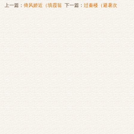
上一篇：
倚风娇近（填霞翁
下一篇：
过秦楼（避暑次
谱赋大花）
B634云韵）