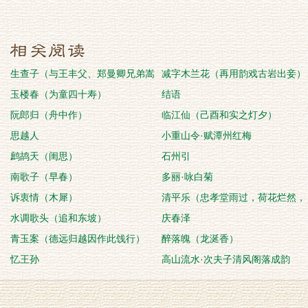
生查子（与王丰父、郑曼卿兄弟嵩
减字木兰花（再用韵戏古岩出妾）
山道中）
玉楼春（为童四十寿）
结语
阮郎归（舟中作）
临江仙（己酉和实之灯夕）
思越人
小重山令·赋潭州红梅
鹧鸪天（闺思）
石州引
南歌子（早春）
多丽·咏白菊
诉衷情（木犀）
清平乐（忠孝堂雨过，荷花烂然，
水调歌头（追和东坡）
晚晴可人，因呈李宜
庆春泽
青玉案（德远归越因作此饯行）
醉落魄（龙涎香）
忆王孙
高山流水·次夫子清风阁落成韵