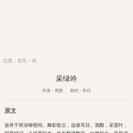
位置：
首页
>
词
采绿吟
作者：周密
朝代：宋代
原文
放舟于荷深柳密间。舞影歌尘，远谢耳目。酒酣，采莲叶，