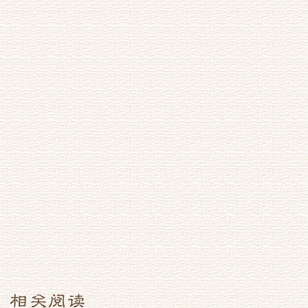
出词付二姬歌以侑觞，席间
和）