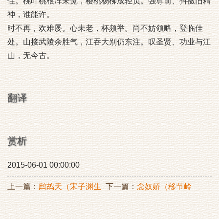
住。桃叶桃根浑未觉，樱桃杨柳成轻负。强尊前、抖擞旧精
神，谁能许。
时不再，欢难屡。心未老，杯频举。尚不妨领略，登临佳
处。山接武陵余胜气，江吞大别仍东注。叹圣贤、功业与江
山，无今古。
翻译
赏析
2015-06-01 00:00:00
上一篇：
鹧鸪天（宋子渊生
下一篇：
念奴娇（移节岭
日）
表，宋子渊置酒后堂饯别，