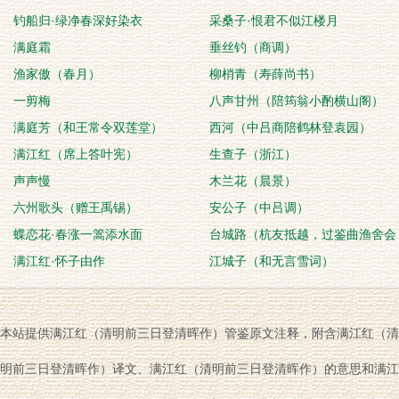
钓船归·绿净春深好染衣
采桑子·恨君不似江楼月
满庭霜
垂丝钓（商调）
渔家傲（春月）
柳梢青（寿薛尚书）
一剪梅
八声甘州（陪筠翁小酌横山阁）
满庭芳（和王常令双莲堂）
西河（中吕商陪鹤林登袁园）
满江红（席上答叶宪）
生查子（浙江）
声声慢
木兰花（晨景）
六州歌头（赠王禹锡）
安公子（中吕调）
蝶恋花·春涨一篙添水面
台城路（杭友抵越，过鉴曲渔舍会
满江红·怀子由作
饮）
江城子（和无言雪词）
本站提供满江红（清明前三日登清晖作）管鉴原文注释，附含满江红（清
明前三日登清晖作）译文、满江红（清明前三日登清晖作）的意思和满江