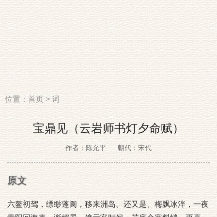
位置：
首页
>
词
宝鼎见（云岩师书灯夕命赋）
作者：陈允平
朝代：宋代
原文
六鳌初驾，缥缈蓬阆，移来洲岛。还又是、梅飘冰泮，一夜