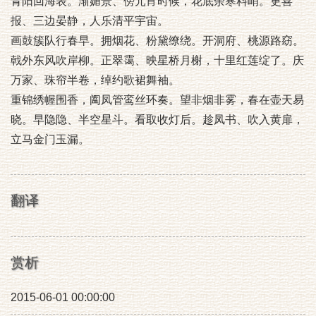
青阳回海表。渐媚景、傍元宵时候，花底余寒料峭。更喜
报、三边晏静，人乐清平宇宙。
画鼓簇队行春早。拥烟花、粉黛缭绕。开洞府、桃源路窈。
戟外东风吹岸柳。正翠霭、映星桥月榭，十里红莲绽了。庆
万家、珠帘半卷，绰约歌裙舞袖。
重锦绣幄围香，阖凤管鸾丝环奏。望非烟非雾，春在壶天易
晓。早隐隐、半空星斗。看取收灯后。趁凤书、吹入黄扉，
立马金门玉漏。
翻译
赏析
2015-06-01 00:00:00