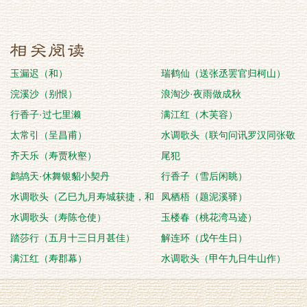
玉漏迟（和）
瑞鹤仙（送张丞罢官归柯山）
浣溪沙（别恨）
浪淘沙·夜雨做成秋
行香子·过七里濑
满江红（木芙容）
太常引（呈昌甫）
水调歌头（联句问讯罗汉同张敬
齐天乐（寿贾秋壑）
夫）
尾犯
鹧鸪天·休舞银貂小契丹
行香子（雪后闲眺）
水调歌头（乙巳九月寿城获捷，和
凤栖梧（题泥溪驿）
傅山父凯歌韵）
水调歌头（寿陈仓使）
玉楼春（桃花湾马迹）
踏莎行（五月十三日月甚佳）
解连环（戊午生日）
满江红（寿郡幕）
水调歌头（甲午九日牛山作）