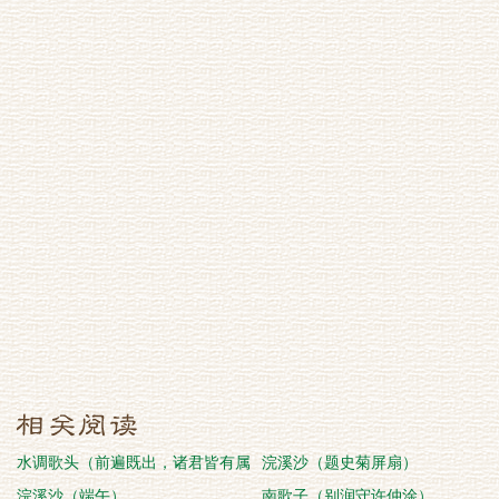
水调歌头（前遍既出，诸君皆有属
浣溪沙（题史菊屏扇）
和，因自用韵）
浣溪沙（端午）
南歌子（别润守许仲涂）