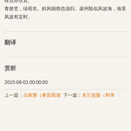
投荒亦岂宜。
青箬笠，绿荷衣。斜风细雨也须归。崖州险似风波海，海里
风波有定时。
翻译
赏析
2015-06-01 00:00:00
上一篇：
点绛唇（奉旨西湖
下一篇：
木兰花慢（和李
探梅）
E059房题张寄闲家圃韵）