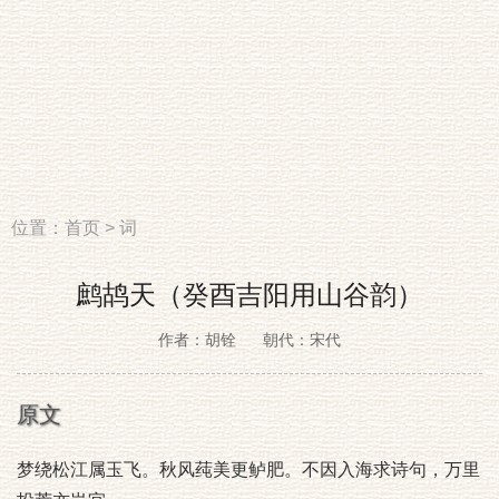
位置：
首页
>
词
鹧鸪天（癸酉吉阳用山谷韵）
作者：胡铨
朝代：宋代
原文
梦绕松江属玉飞。秋风莼美更鲈肥。不因入海求诗句，万里