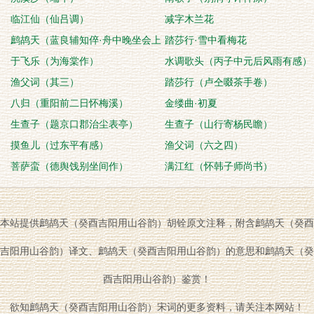
临江仙（仙吕调）
减字木兰花
鹧鸪天（蓝良辅知倅·舟中晚坐会上
踏莎行·雪中看梅花
作）
于飞乐（为海棠作）
水调歌头（丙子中元后风雨有感）
渔父词（其三）
踏莎行（卢仝啜茶手卷）
八归（重阳前二日怀梅溪）
金缕曲·初夏
生查子（题京口郡治尘表亭）
生查子（山行寄杨民瞻）
摸鱼儿（过东平有感）
渔父词（六之四）
菩萨蛮（德舆饯别坐间作）
满江红（怀韩子师尚书）
本站提供鹧鸪天（癸酉吉阳用山谷韵）胡铨原文注释，附含鹧鸪天（癸酉
吉阳用山谷韵）译文、鹧鸪天（癸酉吉阳用山谷韵）的意思和鹧鸪天（癸
酉吉阳用山谷韵）鉴赏！
欲知鹧鸪天（癸酉吉阳用山谷韵）宋词的更多资料，请关注本网站！