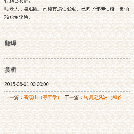
传觞岂易辞。
嗟老大，喜追随。南楼宵漏任迟迟。已闻水部神仙语，更诵
骑鲸短李诗。
翻译
赏析
2015-06-01 00:00:00
上一篇：
蓦溪山（寄宝学）
下一篇：
转调定风波（和答
海南统领陈康时）