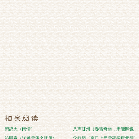
鹧鸪天（闺情）
八声甘州（春雪奇丽，未能赋也，
沁园春（送姚雪篷之贬所）
因古岩韵志喜）
念奴娇（京口上元雪夜招唐元明）