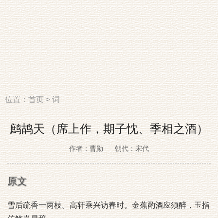
位置：
首页
>
词
鹧鸪天（席上作，期子忱、季相之酒）
作者：曹勋
朝代：宋代
原文
雪后疏香一两枝。高轩乘兴访春时。金蕉酌酒应须醉，玉指