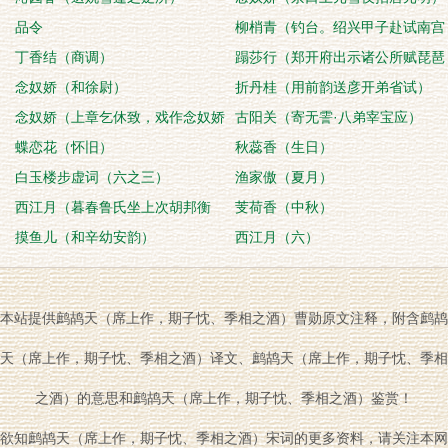
品令
柳梢青（钓台。绍兴甲子赴试南宫
丁香结（商调）
登此，今三十三
蹋莎行（郑开府出示诸公所赋琵琶
念奴娇（和徐尉）
词，即席次韵）
折丹桂（用前韵送彦开弟省试）
念奴娇（上章乞休致，戏作念奴娇
古阳关（寄无霅·八弟宰宝应）
以自贺）
蝶恋花（怀旧）
秋蕊香（生日）
白玉楼步虚词（六之三）
渔家傲（夏月）
西江月（暮春鲁氏坐上次胡邦衡
芰荷香（中秋）
韵）
摸鱼儿（和辛幼安韵）
西江月（六）
本站提供鹧鸪天（席上作，期子忱、季相之酒）曹勋原文注释，附含鹧鸪
天（席上作，期子忱、季相之酒）译文、鹧鸪天（席上作，期子忱、季相
之酒）的意思和鹧鸪天（席上作，期子忱、季相之酒）鉴赏！
欲知鹧鸪天（席上作，期子忱、季相之酒）宋词的更多资料，请关注本网