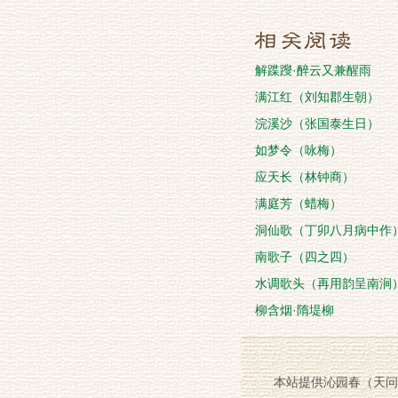
解蹀躞·醉云又兼醒雨
满江红（刘知郡生朝）
浣溪沙（张国泰生日）
如梦令（咏梅）
应天长（林钟商）
满庭芳（蜡梅）
洞仙歌（丁卯八月病中作
南歌子（四之四）
水调歌头（再用韵呈南涧
柳含烟·隋堤柳
本站提供沁园春（天问