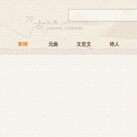
宋词
元曲
文言文
诗人