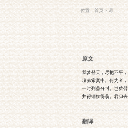
位置：
首页
>
词
原文
我梦登天，尽把不平，
凄凉索寞中。何为者，
一时列鼎分封。岂猿臂
井得铜奴得翁。君归去
翻译