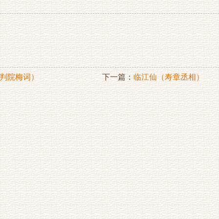
判院梅词）
下一篇：
临江仙（寿章丞相）