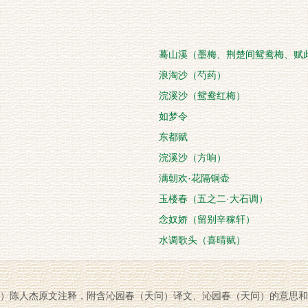
蓦山溪（墨梅、荆楚间鸳鸯梅、赋
浪淘沙（芍药）
浣溪沙（鸳鸯红梅）
如梦令
东都赋
浣溪沙（方响）
）
满朝欢·花隔铜壶
玉楼春（五之二·大石调）
）
念奴娇（留别辛稼轩）
水调歌头（喜晴赋）
）陈人杰原文注释，附含沁园春（天问）译文、沁园春（天问）的意思和