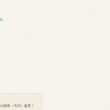
此）
沁园春（天问）鉴赏！