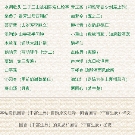
水调歌头·壬子三山被召陈端仁给事
青玉案（和雅守蹇少刘席上韵）
饮饯席上
采桑子·群芳过后西湖好
如梦令（五之二）
菩萨蛮（去岁寿李嗣立）
柳梢青（次韵赵德庄）
浪淘沙·山寺夜半闻钟
小重山（数椽甫葺，知府载酒宠
木兰花（送耿太尉赴阙）
临，辄次日近环湖所
鹊桥仙
鹧鸪天（葭萌驿作·七之二）
点绛唇（离恨）
薄媚（第三衮遍）
声声慢（九日松涧席）
归平遥
玉楼春·琼酥酒面风吹醒
沁园春（用前韵谢魏菊庄）
满江红（送陈方伯上襄州幕府）
蓦山溪（月夜）
两同心（梦牛楚）
本站提供国香（中宫生辰）曹勋原文注释，附含国香（中宫生辰）译文、
国香（中宫生辰）的意思和国香（中宫生辰）鉴赏！