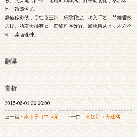
葱。共庆龟台降祉，化均凤历同风。升平助阴化，奉养余
闲，翰墨鸾龙。
群仙移彩仗，尽红妆玉带，乐震霜空。响入千岩，芳桂香散
房栊。劝寿天颜有喜，奉觞雁序雍容。蟠桃待从此，岁岁今
朝，荐酒瑶钟。
翻译
赏析
2015-06-01 00:00:00
上一篇：
南乡子（中秋无
下一篇：
念奴娇（寿姚橘
月）
州）