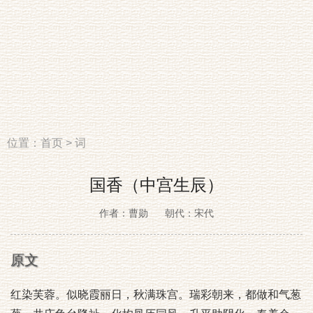
位置：
首页
>
词
国香（中宫生辰）
作者：曹勋
朝代：宋代
原文
红染芙蓉。似晓霞丽日，秋满珠宫。瑞彩朝来，都做和气葱