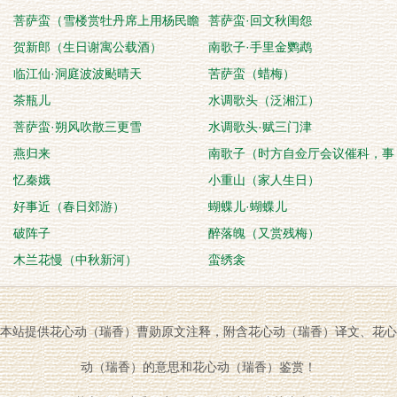
菩萨蛮（雪楼赏牡丹席上用杨民瞻
菩萨蛮·回文秋闺怨
韵）
贺新郎（生日谢寓公载酒）
南歌子·手里金鹦鹉
临江仙·洞庭波波颭晴天
苦萨蛮（蜡梅）
茶瓶儿
水调歌头（泛湘江）
菩萨蛮·朔风吹散三更雪
水调歌头·赋三门津
燕归来
南歌子（时方自佥厅会议催科，事
忆秦娥
罢即作此游）
小重山（家人生日）
好事近（春日郊游）
蝴蝶儿·蝴蝶儿
破阵子
醉落魄（又赏残梅）
木兰花慢（中秋新河）
蛮绣衾
本站提供花心动（瑞香）曹勋原文注释，附含花心动（瑞香）译文、花心
动（瑞香）的意思和花心动（瑞香）鉴赏！