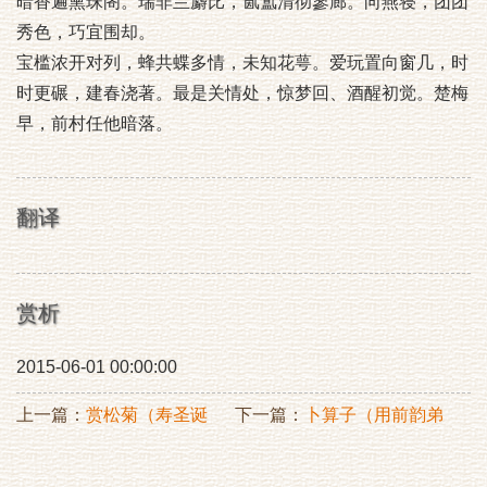
暗香遍熏珠阁。瑞非兰麝比，氤氲清彻寥廊。向燕寝，团团
秀色，巧宜围却。
宝槛浓开对列，蜂共蝶多情，未知花萼。爱玩置向窗几，时
时更碾，建春浇著。最是关情处，惊梦回、酒醒初觉。楚梅
早，前村任他暗落。
翻译
赏析
2015-06-01 00:00:00
上一篇：
赏松菊（寿圣诞
下一篇：
卜算子（用前韵弟
辰）
藻次日又设酒）