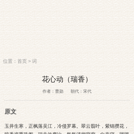
位置：
首页
>
词
花心动（瑞香）
作者：曹勋
朝代：宋代
原文
玉井生寒，正枫落吴江，冷侵罗幕。翠云翦叶，紫锦攒花，