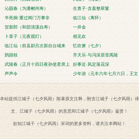
沁园春（为潘郴州寿）
生查子·含羞整翠鬟
半死桐·重过阊门万事非
临江仙（离怀）
贺新郎（和邵清溪自寿）
一井金
卜算子（元夜观灯）
相见欢
临江仙（前县尉吕次新自台城来
忆吹箫（七夕）
访，酌酒为劝）
鹊踏枝
齐天乐·与冯深居登禹陵
武陵春（正月十四日夜孙使君席上
好事近·风定落花深
观雪，继而月复
声声令
少年游（元丰六年七月六日，王文
甫家饮酿白酒，大
本站提供江城子（七夕风雨）陈著原文注释，附含江城子（七夕风雨）译
文、江城子（七夕风雨）的意思和江城子（七夕风雨）鉴赏！
欲知江城子（七夕风雨）宋词的更多资料，请关注本网站！