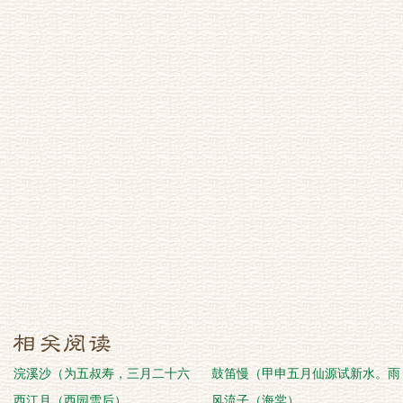
浣溪沙（为五叔寿，三月二十六
鼓笛慢（甲申五月仙源试新水。雨
日）
西江月（西园雪后）
过丝生荷香袭
风流子（海棠）