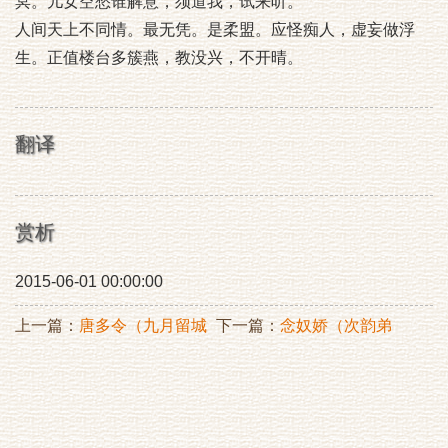
冥。儿女空愁谁解意，须道我，试来听。
人间天上不同情。最无凭。是柔盟。应怪痴人，虚妄做浮
生。正值楼台多簇燕，教没兴，不开晴。
翻译
赏析
2015-06-01 00:00:00
上一篇：
唐多令（九月留城
下一篇：
念奴娇（次韵弟
书怀）
B54B）