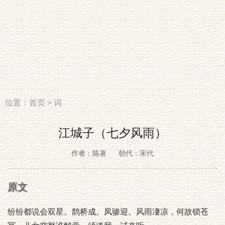
位置：
首页
>
词
江城子（七夕风雨）
作者：陈著
朝代：宋代
原文
纷纷都说会双星。鹊桥成。凤骖迎。风雨凄凉，何故锁苍