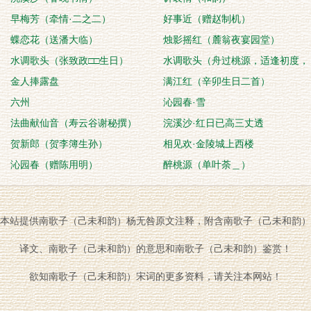
早梅芳（牵情·二之二）
好事近（赠赵制机）
蝶恋花（送潘大临）
烛影摇红（麓翁夜宴园堂）
水调歌头（张致政□□生日）
水调歌头（舟过桃源，适逢初度，
金人捧露盘
和欧阳楚翁韵）
满江红（辛卯生日二首）
六州
沁园春·雪
法曲献仙音（寿云谷谢秘撰）
浣溪沙·红日已高三丈透
贺新郎（贺李簿生孙）
相见欢·金陵城上西楼
沁园春（赠陈用明）
醉桃源（单叶荼＿）
本站提供南歌子（己未和韵）杨无咎原文注释，附含南歌子（己未和韵）
译文、南歌子（己未和韵）的意思和南歌子（己未和韵）鉴赏！
欲知南歌子（己未和韵）宋词的更多资料，请关注本网站！