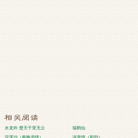
水龙吟·楚天千里无云
瑞鹤仙
浣溪沙（春晚书情）
诉衷情（和韵）