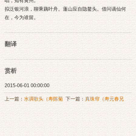
唱，知有黄州。
拟泛银河浪，聊乘藕叶舟。蓬山应自隐鳌头。借问谪仙何
在，今为谁留。
翻译
赏析
2015-06-01 00:00:00
上一篇：
水调歌头（寿陈菊
下一篇：
真珠帘（寿元春兄
坡枢密卓）
八十策）