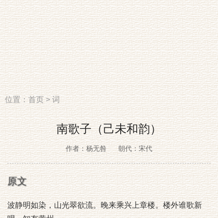
位置：
首页
>
词
南歌子（己未和韵）
作者：杨无咎
朝代：宋代
原文
波静明如染，山光翠欲流。晚来乘兴上章楼。楼外谁歌新