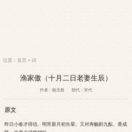
位置：
首页
>
词
渔家傲（十月二日老妻生辰）
作者：杨无咎
朝代：宋代
原文
昨日小春才得信。明宵新月初生晕。又对寿觞斟九酝。香成