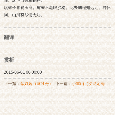
阵。欢声点破梅梢粉。
琪树长青资玉润。鸳鸯不老眠沙稳。此去期程知远近。君休
问。山河有尽情无尽。
翻译
赏析
2015-06-01 00:00:00
上一篇：
念奴娇（咏牡丹）
下一篇：
小重山（次韵定海
赵簿咏梅）