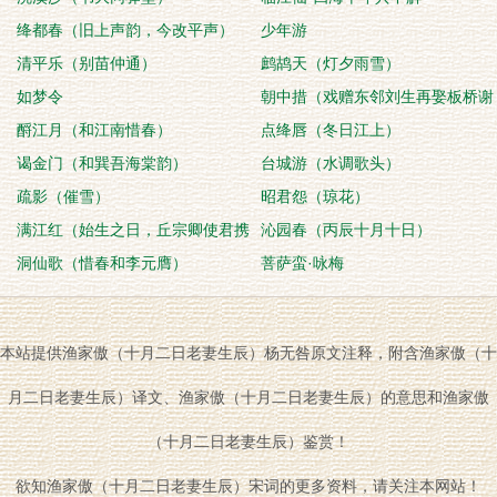
绛都春（旧上声韵，今改平声）
少年游
清平乐（别苗仲通）
鹧鸪天（灯夕雨雪）
如梦令
朝中措（戏赠东邻刘生再娶板桥谢
酹江月（和江南惜春）
女）
点绛唇（冬日江上）
谒金门（和巽吾海棠韵）
台城游（水调歌头）
疏影（催雪）
昭君怨（琼花）
满江红（始生之日，丘宗卿使君携
沁园春（丙辰十月十日）
具来为寿，坐中赋
洞仙歌（惜春和李元膺）
菩萨蛮·咏梅
本站提供渔家傲（十月二日老妻生辰）杨无咎原文注释，附含渔家傲（十
月二日老妻生辰）译文、渔家傲（十月二日老妻生辰）的意思和渔家傲
（十月二日老妻生辰）鉴赏！
欲知渔家傲（十月二日老妻生辰）宋词的更多资料，请关注本网站！