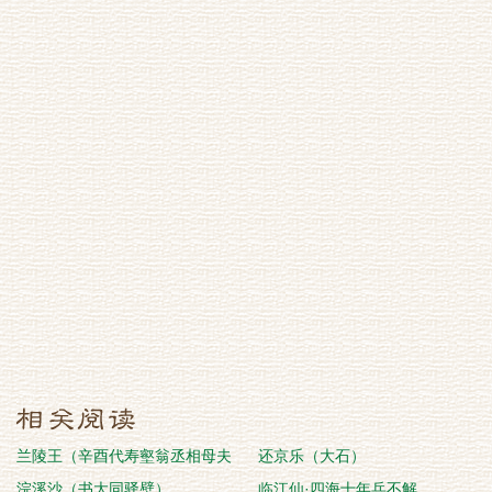
兰陵王（辛酉代寿壑翁丞相母夫
还京乐（大石）
人）
浣溪沙（书大同驿壁）
临江仙·四海十年兵不解