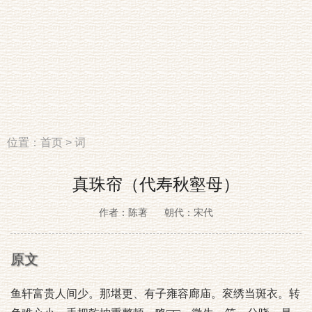
位置：
首页
>
词
真珠帘（代寿秋壑母）
作者：陈著
朝代：宋代
原文
鱼轩富贵人间少。那堪更、有子雍容廊庙。衮绣当斑衣。转