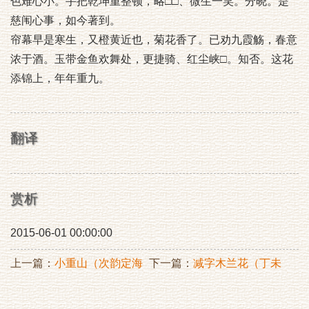
色难心小。手把乾坤重整顿，略□□、微生一笑。分晓。是
慈闱心事，如今著到。
帘幕早是寒生，又橙黄近也，菊花香了。已劝九霞觞，春意
浓于酒。玉带金鱼欢舞处，更捷骑、红尘峡□。知否。这花
添锦上，年年重九。
翻译
赏析
2015-06-01 00:00:00
上一篇：
小重山（次韵定海
下一篇：
减字木兰花（丁未
赵簿咏梅）
泊丈亭）