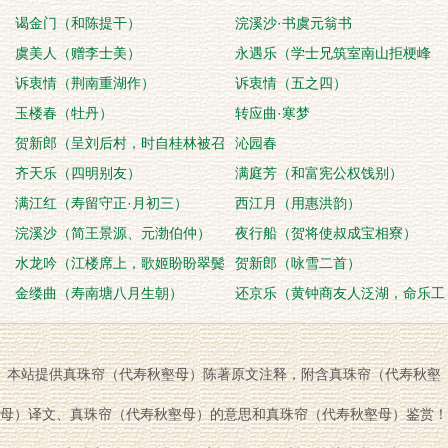
谒金门（和陈提干）
浣溪沙·书虞元翁书
虞美人（赠李士美）
永遇乐（学士兄筑室南山拒梗峰
诉衷情（荆南重湖作）
下，与西山相对。
诉衷情（五之四）
玉楼春（牡丹）
转应曲·寒梦
贺新郎（呈刘后村，时自桂林被召
沁园春
到莆，又遭烦言）
齐天乐（四明别友）
满庭芳（和富宪公权饯别）
满江红（寿留守正·月初三）
西江月（用惠洪韵）
浣溪沙（简王景源、元渤伯仲）
夜行船（贺将使叔成宝相寮）
水龙吟（江楼席上，歌姬盼盼翠鬓
贺新郎（咏雪二首）
侑樽，酒行弹琵琶
金缕曲（寿南塘八月生朝）
还京乐（黄钟商友人泛湖，命乐工
以筝、笙、琵琶
本站提供真珠帘（代寿秋壑母）陈著原文注释，附含真珠帘（代寿秋壑
母）译文、真珠帘（代寿秋壑母）的意思和真珠帘（代寿秋壑母）鉴赏！