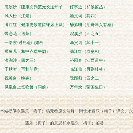
浣溪沙（建康次韵范元长送邢子
好事近（和侯监丞）
方）
风入松（江景）
渔父词（其四）
满江红（健康史致道留守席上赋）
醉落魄（泊舟津头有感）
蝶恋花（送茶）
浣溪沙（五之五）
一络索·过尽遥山如画
渔父词（其十一）
摸鱼儿（和中齐端午韵）
满江红（寿壑相）
浪淘沙（四之三）
沁园春（江西道中）
千秋岁（再和前意）
临江仙（再到桂林）
祝英台（晚春）
阮郎归（四之二）
凤凰台上忆吹箫（同前）
万年欢（荣国生日）
本站提供永遇乐（梅子）杨无咎原文注释，附含永遇乐（梅子）译文、永
遇乐（梅子）的意思和永遇乐（梅子）鉴赏！