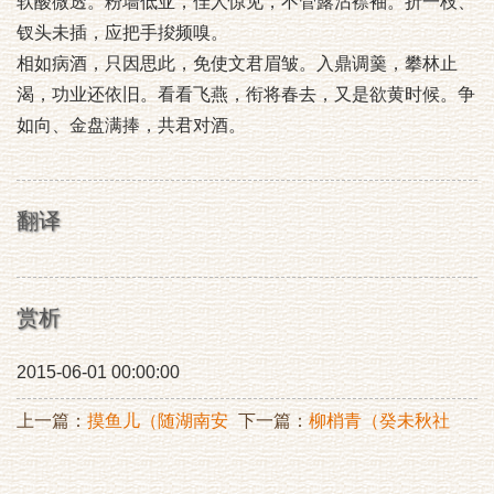
软酸微透。粉墙低亚，佳人惊见，不管露沾襟袖。折一枝、
钗头未插，应把手捘频嗅。
相如病酒，只因思此，免使文君眉皱。入鼎调羹，攀林止
渴，功业还依旧。看看飞燕，衔将春去，又是欲黄时候。争
如向、金盘满捧，共君对酒。
翻译
赏析
2015-06-01 00:00:00
上一篇：
摸鱼儿（随湖南安
下一篇：
柳梢青（癸未秋社
抚赵德修自长沙回至澛港，
有怀故山）