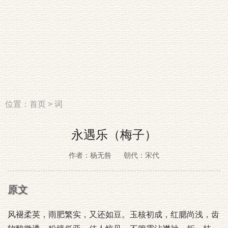
位置：
首页
>
词
永遇乐（梅子）
作者：杨无咎
朝代：宋代
原文
风褪柔英，雨肥繁实，又还如豆。玉核初成，红腮尚浅，齿