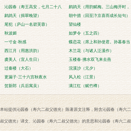
沁园春（寿王高安，七月二十八
鹧鸪天（用韵赋梅。三山梅开时，
日）
鹧鸪天（揖翠晚望）
犹有青叶盛，予时
朝中措（回至汴京喜而成长短句）
尾犯（庐山一名碧芙蓉）
望仙楼
秋波媚
如梦令（五之四）
一寸金·秋感
蝶恋花（席上和孙使君。孙暮春当
西江月（用惠洪韵）
受）
木兰花（与诸人泛溪作）
虞美人（宜人生日）
玉楼春·拂水双飞来去燕
过秦楼（大石）
浣溪沙（元夕）
更漏子·三十六宫秋夜水
风入松（江景）
贺新郎（兵后寓吴）
满江红（赋竹樽）
本站提供沁园春（寿六二叔父德光）陈著原文注释，附含沁园春（寿六二
叔父德光）译文、沁园春（寿六二叔父德光）的意思和沁园春（寿六二叔