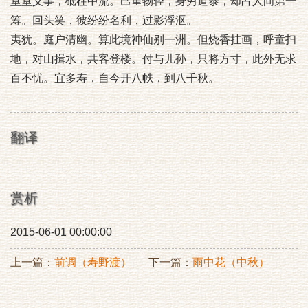
堂堂义事，砥柱中流。己重物轻，身穷道泰，却占人间第一
筹。回头笑，彼纷纷名利，过影浮沤。
夷犹。庭户清幽。算此境神仙别一洲。但烧香挂画，呼童扫
地，对山揖水，共客登楼。付与儿孙，只将方寸，此外无求
百不忧。宜多寿，自今开八帙，到八千秋。
翻译
赏析
2015-06-01 00:00:00
上一篇：
前调（寿野渡）
下一篇：
雨中花（中秋）