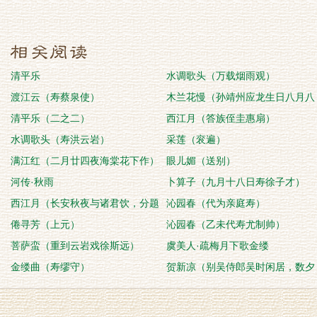
清平乐
水调歌头（万载烟雨观）
渡江云（寿蔡泉使）
木兰花慢（孙靖州应龙生日八月八
清平乐（二之二）
日）
西江月（答族侄圭惠扇）
水调歌头（寿洪云岩）
采莲（衮遍）
满江红（二月廿四夜海棠花下作）
眼儿媚（送别）
河传·秋雨
卜算子（九月十八日寿徐子才）
西江月（长安秋夜与诸君饮，分题
沁园春（代为亲庭寿）
作）
倦寻芳（上元）
沁园春（乙未代寿尤制帅）
菩萨蛮（重到云岩戏徐斯远）
虞美人·疏梅月下歌金缕
金缕曲（寿缪守）
贺新凉（别吴侍郎吴时闲居，数夕
前梦枯梅成林，一