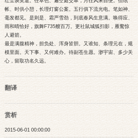
红尘谈笑遣。任草色、遍空庭交翠，月往风来自便。但纸
帐、时供小憩，长理灯窗公案。五行俱下流光电。笔如神、
毫发都见。是则是、霜严雪劲，到底春风生意满。唤得应、
雨和晴恰好，旗舞F735艘百万。更社鼠城狐扫影，雁鹜惊
人避箭。
最是满腹精神，担负处、浑身皆胆。又谁知、条理元在，规
模里面。天下事、又何难办。待副苍生愿。渺宇宙、多少关
心，留取功名久远。
翻译
赏析
2015-06-01 00:00:00