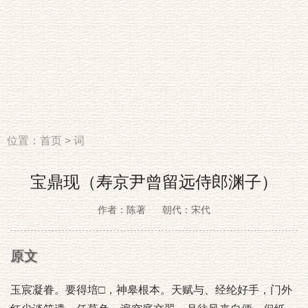
位置：
首页
>
词
宝鼎现（寿京尹曾留远侍郎渊子）
作者：陈著
朝代：宋代
原文
玉宸凝眷。要得培□，神皋根本。天赋与、经纶好手，门外