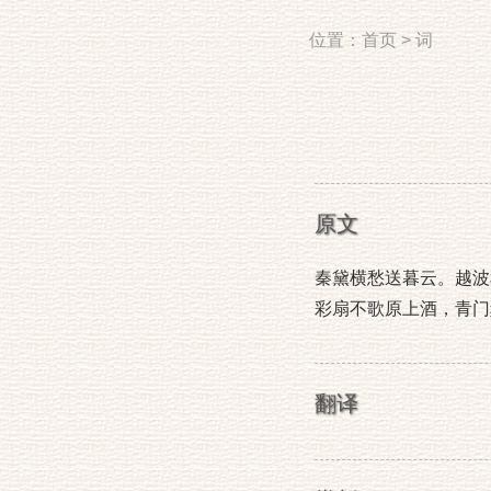
位置：
首页
>
词
原文
秦黛横愁送暮云。越波
彩扇不歌原上酒，青门
翻译