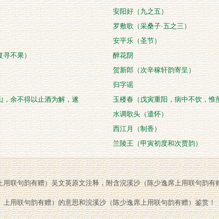
安阳好（九之五）
罗敷歌（采桑子·五之三）
安平乐（圣节）
复寻不果）
醉花阴
贺新郎（次辛稼轩韵寄呈）
归字谣
山，余不得以止酒为解，遂
玉楼春（戊寅重阳，病中不饮，惟
水调歌头（遣怀）
西江月（制香）
兰陵王（甲寅初度和次贾韵）
上用联句韵有赠）吴文英原文注释，附含浣溪沙（陈少逸席上用联句韵有
上用联句韵有赠）的意思和浣溪沙（陈少逸席上用联句韵有赠）鉴赏！