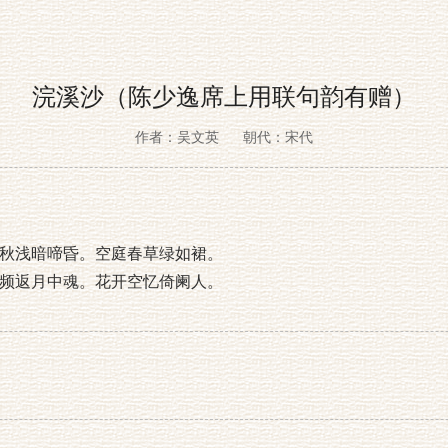
浣溪沙（陈少逸席上用联句韵有赠）
作者：吴文英
朝代：宋代
秋浅暗啼昏。空庭春草绿如裙。
频返月中魂。花开空忆倚阑人。