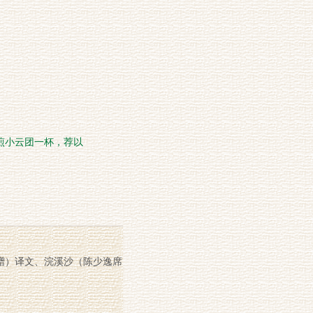
煎小云团一杯，荐以
赠）译文、浣溪沙（陈少逸席