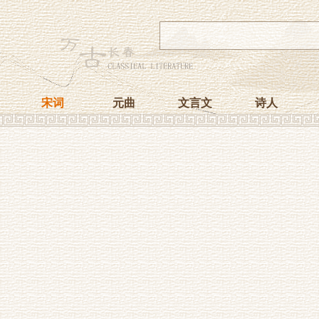
宋词
元曲
文言文
诗人