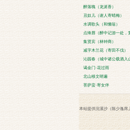
醉落魄（龙涎香）
丑奴儿（谢人寄蜡梅）
水调歌头（和懒翁）
点绛唇（醉中记游一处，
集贤宾（林钟商）
减字木兰花（寄田不伐）
沁园春（城中诸公载酒入
谒金门·花过雨
北山移文哨遍
菩萨蛮·寄女伴
本站提供浣溪沙（陈少逸席