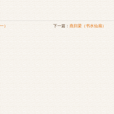
一）
下一篇：
燕归梁（书水仙扇）