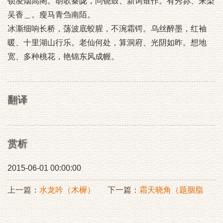
锁凌烟高阁。胡歌秦陇，问铙鼓、新词谁作。有秀荪、来染
吴香＿。瘦马青刍南陌。
冰澌细响长桥，荡波底蛟腥，不涴霜锷。乌丝醉墨，红袖
暖、十里湖山行乐。老仙何处，算洞府、光阴如昨。想地
宽、多种桃花，艳锦东风成幄。
翻译
赏析
2015-06-01 00:00:00
上一篇：
水龙吟（木樨）
下一篇：
霜天晓角（题胭脂
岭陶氏门）