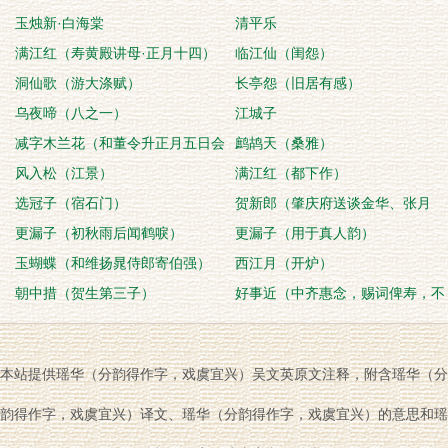
玉烛新·白海棠
清平乐
满江红（寿黄殿讲母·正月十四）
临江仙（闺怨）
洞仙歌（游大涤赋）
长亭怨（旧居有感）
乌夜啼（八之一）
江城子
减字木兰花（和董令升正月五日会
鹧鸪天（桑雅）
客）
风入松（江景）
满江红（都下作）
选冠子（宿石门）
贺新郎（肇庆府送谈金华、张月
更漏子（初秋雨后闻鹤唳）
窗）
更漏子（用于真人韵）
玉蝴蝶（和维扬晁侍郎寄伯强）
西江月（开炉）
朝中措（贺生第三子）
好事近（中齐惠念，赐词俾寿，不
胜岁寒兄弟之意）
本站提供瑶华（分韵得作字，戏虞宜兴）吴文英原文注释，附含瑶华（分
韵得作字，戏虞宜兴）译文、瑶华（分韵得作字，戏虞宜兴）的意思和瑶