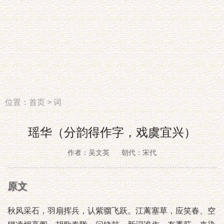
位置：
首页
>
词
瑶华（分韵得作字，戏虞宜兴）
作者：吴文英
朝代：宋代
原文
秋风采石，羽扇挥兵，认紫骝飞跃。江蓠塞草，应笑春、空