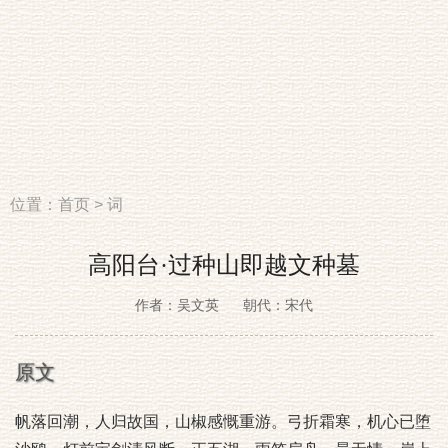
位置：
首页
>
词
高阳台·过种山即越文种墓
作者：吴文英
朝代：宋代
原文
帆落回潮，人归故国，山椒感慨重游。弓折霜寒，机心已堕