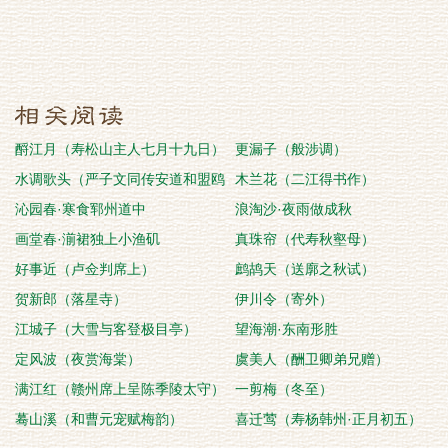
酹江月（寿松山主人七月十九日）
更漏子（般涉调）
水调歌头（严子文同传安道和盟鸥
木兰花（二江得书作）
韵，和以谢之辛
沁园春·寒食郓州道中
浪淘沙·夜雨做成秋
画堂春·湔裙独上小渔矶
真珠帘（代寿秋壑母）
好事近（卢佥判席上）
鹧鸪天（送廓之秋试）
贺新郎（落星寺）
伊川令（寄外）
江城子（大雪与客登极目亭）
望海潮·东南形胜
定风波（夜赏海棠）
虞美人（酬卫卿弟兄赠）
满江红（赣州席上呈陈季陵太守）
一剪梅（冬至）
蓦山溪（和曹元宠赋梅韵）
喜迁莺（寿杨韩州·正月初五）