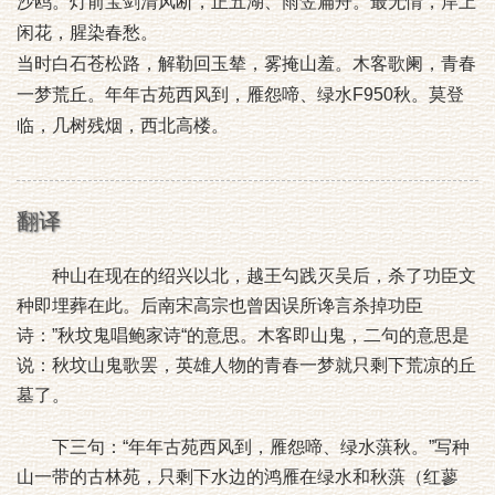
沙鸥。灯前宝剑清风断，正五湖、雨笠扁舟。最无情，岸上
闲花，腥染春愁。
当时白石苍松路，解勒回玉辇，雾掩山羞。木客歌阑，青春
一梦荒丘。年年古苑西风到，雁怨啼、绿水F950秋。莫登
临，几树残烟，西北高楼。
翻译
种山在现在的绍兴以北，越王勾践灭吴后，杀了功臣文
种即埋葬在此。后南宋高宗也曾因误所谗言杀掉功臣
诗：”秋坟鬼唱鲍家诗“的意思。木客即山鬼，二句的意思是
说：秋坟山鬼歌罢，英雄人物的青春一梦就只剩下荒凉的丘
墓了。
下三句：“年年古苑西风到，雁怨啼、绿水葓秋。”写种
山一带的古林苑，只剩下水边的鸿雁在绿水和秋葓（红蓼