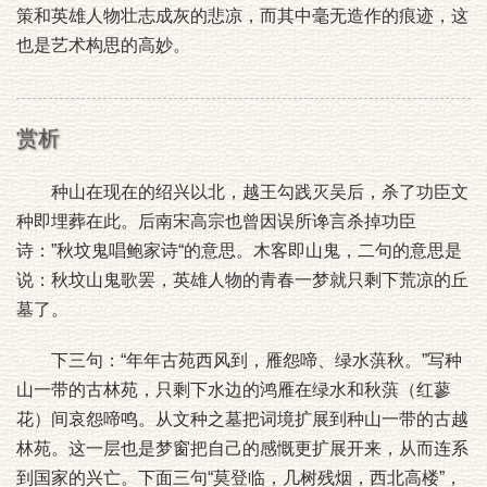
策和英雄人物壮志成灰的悲凉，而其中毫无造作的痕迹，这
也是艺术构思的高妙。
赏析
种山在现在的绍兴以北，越王勾践灭吴后，杀了功臣文
种即埋葬在此。后南宋高宗也曾因误所谗言杀掉功臣
诗：”秋坟鬼唱鲍家诗“的意思。木客即山鬼，二句的意思是
说：秋坟山鬼歌罢，英雄人物的青春一梦就只剩下荒凉的丘
墓了。
下三句：“年年古苑西风到，雁怨啼、绿水葓秋。”写种
山一带的古林苑，只剩下水边的鸿雁在绿水和秋葓（红蓼
花）间哀怨啼鸣。从文种之墓把词境扩展到种山一带的古越
林苑。这一层也是梦窗把自己的感慨更扩展开来，从而连系
到国家的兴亡。下面三句“莫登临，几树残烟，西北高楼”，