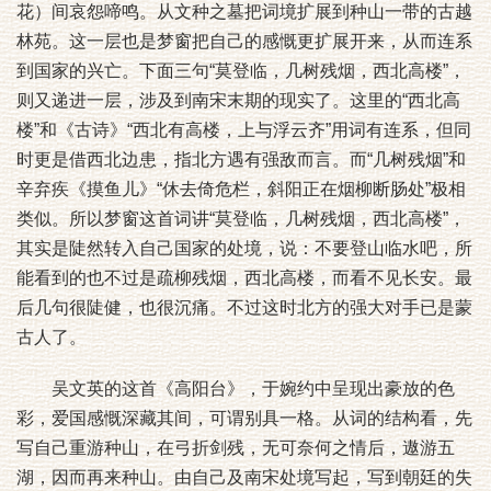
花）间哀怨啼鸣。从文种之墓把词境扩展到种山一带的古越
林苑。这一层也是梦窗把自己的感慨更扩展开来，从而连系
到国家的兴亡。下面三句“莫登临，几树残烟，西北高楼”，
则又递进一层，涉及到南宋末期的现实了。这里的“西北高
楼”和《古诗》“西北有高楼，上与浮云齐”用词有连系，但同
时更是借西北边患，指北方遇有强敌而言。而“几树残烟”和
辛弃疾《摸鱼儿》“休去倚危栏，斜阳正在烟柳断肠处”极相
类似。所以梦窗这首词讲“莫登临，几树残烟，西北高楼”，
其实是陡然转入自己国家的处境，说：不要登山临水吧，所
能看到的也不过是疏柳残烟，西北高楼，而看不见长安。最
后几句很陡健，也很沉痛。不过这时北方的强大对手已是蒙
古人了。
吴文英的这首《高阳台》，于婉约中呈现出豪放的色
彩，爱国感慨深藏其间，可谓别具一格。从词的结构看，先
写自己重游种山，在弓折剑残，无可奈何之情后，遨游五
湖，因而再来种山。由自己及南宋处境写起，写到朝廷的失