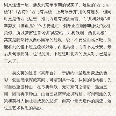
则又递进一层，涉及到南宋末期的现实了。这里的“西北高
楼”和《古诗》“西北有高楼，上与浮云齐”用词有连系，但同
时更是借西北边患，指北方遇有强敌而言。而“几树残烟”和
辛弃疾《摸鱼儿》“休去倚危栏，斜阳正在烟柳断肠处”极相
类似。所以梦窗这首词讲“莫登临，几树残烟，西北高楼”，
其实是陡然转入自己国家的处境，说：不要登山临水吧，所
能看到的也不过是疏柳残烟，西北高楼，而看不见长安。最
后几句很陡健，也很沉痛。不过这时北方的强大对手已是蒙
古人了。
吴文英的这首《高阳台》，于婉约中呈现出豪放的色
彩，爱国感慨深藏其间，可谓别具一格。从词的结构看，先
写自己重游种山，在弓折剑残，无可奈何之情后，遨游五
湖，因而再来种山。由自己及南宋处境写起，写到朝廷的失
策和英雄人物壮志成灰的悲凉，而其中毫无造作的痕迹，这
也是艺术构思的高妙。