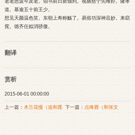
老老恩波今及老。诏书前日新颁到。视膳慈宁先嗜好。隆孝
道。慕逾五十前王少。
想见天颜温色笑。东朝上寿称觞了。易俗功深神且妙。来窈
窕。德齐任姒消骄傲。
翻译
赏析
2015-06-01 00:00:00
上一篇：
木兰花慢（追和晁
下一篇：
点绛唇（和张文
次膺）
伯）