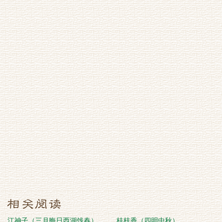
江神子（三月晦日西湖饯春）
桂枝香（四明中秋）