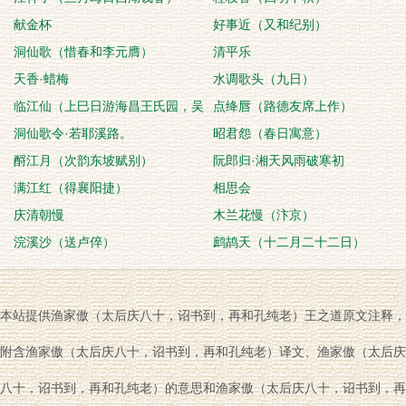
献金杯
好事近（又和纪别）
洞仙歌（惜春和李元膺）
清平乐
天香·蜡梅
水调歌头（九日）
临江仙（上巳日游海昌王氏园，吴
点绛唇（路德友席上作）
宰效及中散兄）
洞仙歌令·若耶溪路。
昭君怨（春日寓意）
酹江月（次韵东坡赋别）
阮郎归·湘天风雨破寒初
满江红（得襄阳捷）
相思会
庆清朝慢
木兰花慢（汴京）
浣溪沙（送卢倅）
鹧鸪天（十二月二十二日）
本站提供渔家傲（太后庆八十，诏书到，再和孔纯老）王之道原文注释，
附含渔家傲（太后庆八十，诏书到，再和孔纯老）译文、渔家傲（太后庆
八十，诏书到，再和孔纯老）的意思和渔家傲（太后庆八十，诏书到，再