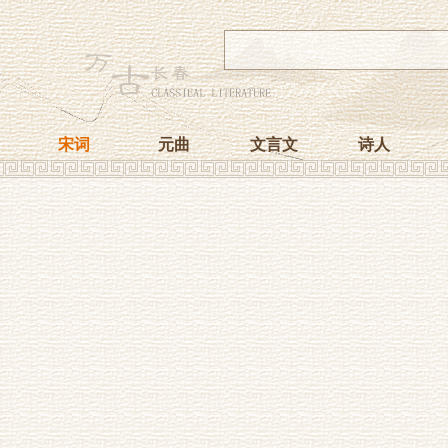
宋词
元曲
文言文
诗人