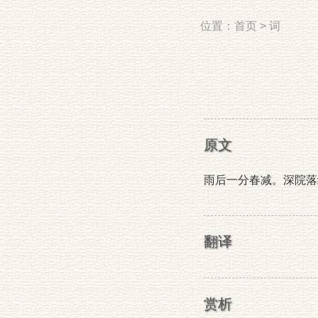
位置：
首页
>
词
原文
雨后一分春减。深院落
翻译
赏析