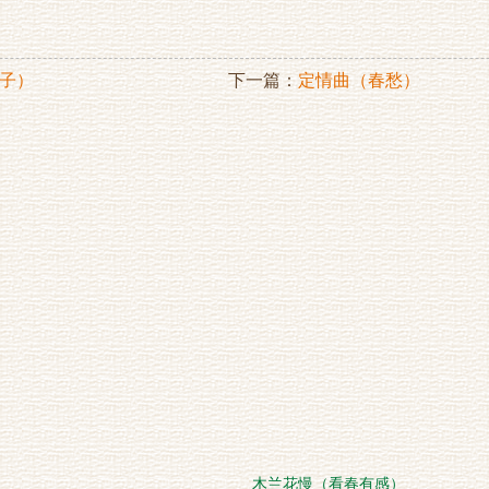
子）
下一篇：
定情曲（春愁）
木兰花慢（看春有感）