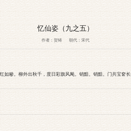
忆仙姿（九之五）
作者：贺铸
朝代：宋代
红如糁。柳外出秋千，度日彩旗风飐。销黯。销黯。门共宝奁长