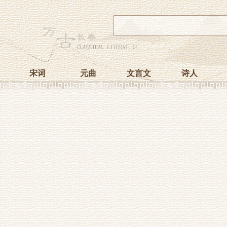
宋词
元曲
文言文
诗人