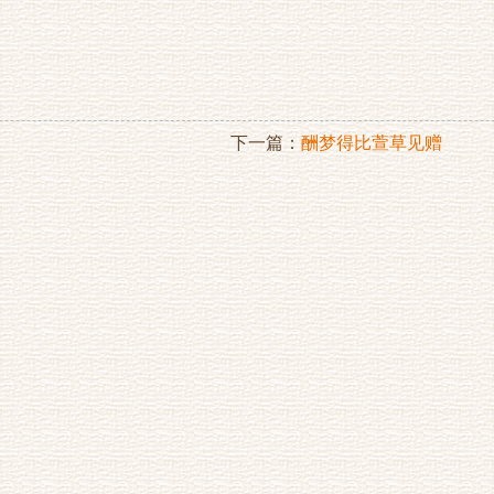
下一篇：
酬梦得比萱草见赠