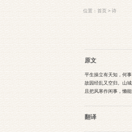
位置：
首页
>
诗
原文
平生操立有天知，何事
故园经乱又空归。山城
且把风寒作闲事，懒能
翻译