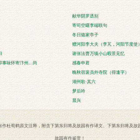
献华阴罗丞别
寄司空曙李端联句
冬日骆家亭子
赠河阳李大夫（李芃，河阳节度使
归
谢张法曹万顷小山暇景见忆
即事咏怀寄汴州…尚
感春申君
晚秋宿裴员外寺院（得逢字）
湖州歌·其六
梦后吟
晨兴
有作杜荀鹤原文注释，附含下第东归将及故园有作译文、下第东归将及故
故园有作鉴赏！