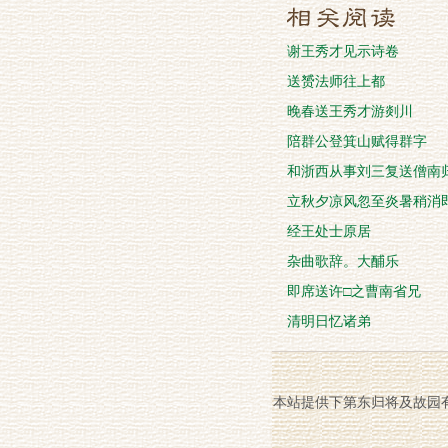
谢王秀才见示诗卷
送赟法师往上都
晚春送王秀才游剡川
陪群公登箕山赋得群字
和浙西从事刘三复送僧南
立秋夕凉风忽至炎暑稍消
经王处士原居
杂曲歌辞。大酺乐
即席送许□之曹南省兄
清明日忆诸弟
本站提供下第东归将及故园