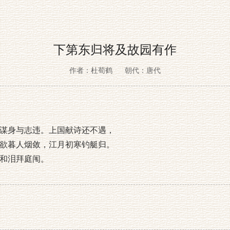
下第东归将及故园有作
作者：杜荀鹤
朝代：唐代
谋身与志违。上国献诗还不遇，
欲暮人烟敛，江月初寒钓艇归。
和泪拜庭闱。